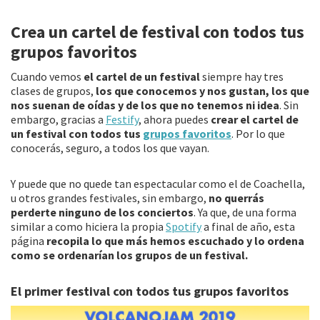
b
tt
ai
m
Crea un cartel de festival con todos tus
o
er
l
p
grupos favoritos
o
ar
k
tir
Cuando vemos
el cartel de un festival
siempre hay tres
clases de grupos,
los que conocemos y nos gustan, los que
nos suenan de oídas y de los que no tenemos ni idea
. Sin
embargo, gracias a
Festify
, ahora puedes
crear el cartel de
un festival con todos tus
grupos favoritos
. Por lo que
conocerás, seguro, a todos los que vayan.
Y puede que no quede tan espectacular como el de Coachella,
u otros grandes festivales, sin embargo,
no querrás
perderte ninguno de los conciertos
. Ya que, de una forma
similar a como hiciera la propia
Spotify
a final de año, esta
página
recopila lo que más hemos escuchado y lo ordena
como se ordenarían los grupos de un festival.
El primer festival con todos tus grupos favoritos