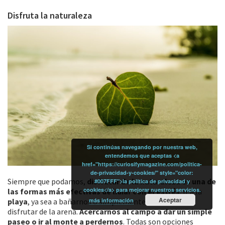
Disfruta la naturaleza
Si continúas navegando por nuestra web,
entendemos que aceptas <a
href="https://curiosifymagazine.com/politica-
de-privacidad-y-cookies/" style="color:
Siempre que podamos,
disfrutar de la naturaleza es una de
#007FFF">la política de privacidad y
cookies</a> para mejorar nuestros servicios.
las formas más efectivas de lidiar con el estrés
. Ir a la
Aceptar
más información
playa
, ya sea a bañarnos o simplemente a ver el
mar
o
disfrutar de la arena.
Acercarnos al campo a dar un simple
paseo o ir al monte a perdernos
. Todas son opciones