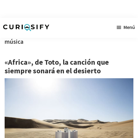
Ir
Ir
Ir
Menú
al
a
al
Curiosify
Noticias
contenido
la
pie
música
singulares
principal
barra
de
a
lateral
página
«Africa», de Toto, la canción que
raudales
primaria
siempre sonará en el desierto