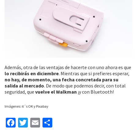
Además, otra de las ventajas de hacerte con uno ahora es que
lo recibirás en diciembre
. Mientras que si prefieres esperar,
no hay, de momento, una fecha concretada para su
salida al mercado
. De modo que podemos decir, con total
seguridad, que
vuelve el Walkman
¡y con Bluetooth!
Imágenes: it´s OK y Pixabay
Fa
T
E
C
ce
wi
m
o