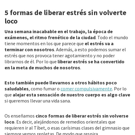
b
tt
ai
m
5 formas de liberar estrés sin volverte
o
er
l
p
loco
o
ar
k
tir
Una semana inacabable en el trabajo, la época de
exámenes, el ritmo frenético de la ciudad
. Todo el mundo
tiene momentos en los que parece que
el estrés va a
terminar con nosotros
. Además, a esto podemos sumar el
estrés que nos provoca tener agotamiento y no poder
librarnos de él. Por lo que
liberar estrés se ha convertido
en la meta de muchos de nosotros
.
Esto también puede llevarnos a otros hábitos poco
saludables
, como fumar o
comer compulsivamente
. Por lo
que
alejar esta sensación de nuestro cuerpo es algo clave
si queremos llevar una vida sana.
Os enseñamos
cinco formas de liberar estrés sin volverse
loco
. Es decir, alejándonos de remedios orientales que
requieren ir al Tíbet, o esas carísimas clases del gimnasio que
siempre vemos repletas. De modo que respira