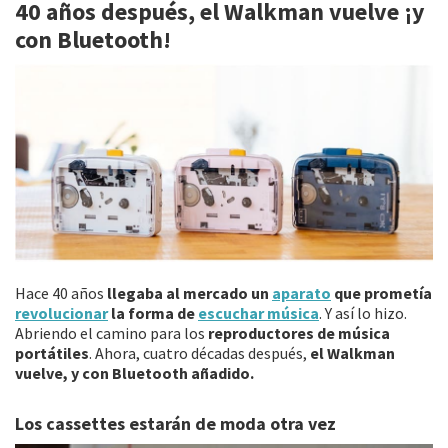
40 años después, el Walkman vuelve ¡y
o
er
l
p
con Bluetooth!
o
ar
k
tir
Hace 40 años
llegaba al mercado un
aparato
que prometía
revolucionar
la forma de
escuchar música
. Y así lo hizo.
Abriendo el camino para los
reproductores de música
portátiles
. Ahora, cuatro décadas después,
el Walkman
vuelve, y con Bluetooth añadido.
Los cassettes estarán de moda otra vez