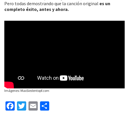
Pero todas demostrando que la canción original
es un
completo éxito, antes y ahora.
Imágenes: MaxSiedentopf.com
Fa
T
E
C
ce
wi
m
o
b
tt
ai
m