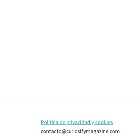
un
toque
diferente
a
tus
cenas
de
Navidad
Footer
Política de privacidad y cookies
·
contacto@curiosifymagazine.com