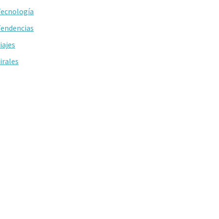
ecnología
endencias
iajes
irales