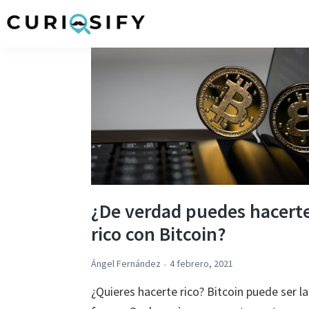
Ir
Ir
Ir
Ir
a
al
a
al
Curiosify
Noticias
navegación
contenido
la
pie
singulares
principal
principal
barra
de
a
lateral
página
raudales
primaria
¿De verdad puedes hacert
rico con Bitcoin?
Ángel Fernández
4 febrero, 2021
¿Quieres hacerte rico? Bitcoin puede ser la