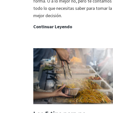
forma. O a lo mejor no, pero te contamos
todo lo que necesitas saber para tomar la
mejor decisión.
¿De
Continuar Leyendo
verdad
puedes
hacerte
rico
con
Bitcoin?