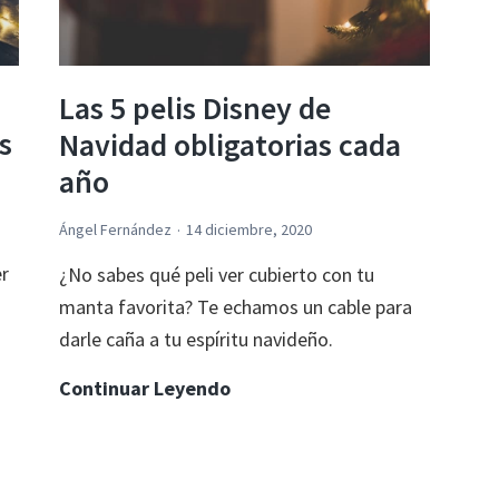
Las 5 pelis Disney de
s
Navidad obligatorias cada
año
Ángel Fernández
14 diciembre, 2020
r
¿No sabes qué peli ver cubierto con tu
manta favorita? Te echamos un cable para
darle caña a tu espíritu navideño.
Las
Continuar Leyendo
5
pelis
Disney