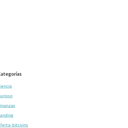
Categorías
iencia
urioso
inanzas
anding
ferta-bitcoins