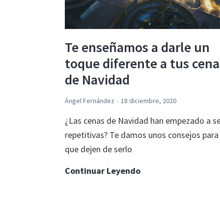
a
domicilio
Te enseñamos a darle un
toque diferente a tus cena
de Navidad
Ángel Fernández
18 diciembre, 2020
¿Las cenas de Navidad han empezado a se
repetitivas? Te damos unos consejos para
que dejen de serlo
Te
Continuar Leyendo
enseñamos
a
darle