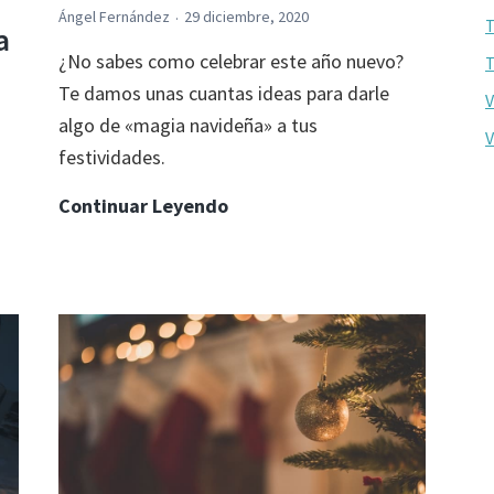
la
Ángel Fernández
29 diciembre, 2020
T
a
luz
¿No sabes como celebrar este año nuevo?
T
Te damos unas cuantas ideas para darle
V
algo de «magia navideña» a tus
V
festividades.
Las
Continuar Leyendo
formas
más
originales
de
pasar
el
Fin
de
Año