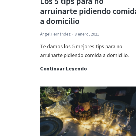
Los 5 tips para no
arruinarte pidiendo comid
a domicilio
Ángel Fernández
8 enero, 2021
Te damos los 5 mejores tips para no
arruinarte pidiendo comida a domicilio.
Los
Continuar Leyendo
5
tips
para
no
arruinarte
pidiendo
comida