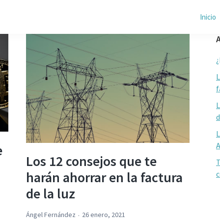
Inicio
A
¿
L
f
L
d
L
e
Los 12 consejos que te
T
harán ahorrar en la factura
c
de la luz
Ángel Fernández
26 enero, 2021