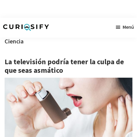
Ir
Ir
Ir
Menú
al
a
al
Curiosify
Noticias
contenido
la
pie
Ciencia
singulares
principal
barra
de
a
lateral
página
La televisión podría tener la culpa de
raudales
primaria
que seas asmático