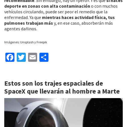
recomendable
. Sin embargo, hay un «pero». Y es que
si haces
deporte en zonas con alta contaminación
o con muchos
vehículos circulando, puede ser peor el remedio que la
enfermedad. Ya que
mientras haces actividad física, tus
pulmones trabajan más
y, en ese caso, absorberán más
agentes dañinos.
Imágenes: Unsplash y Freepik
Fa
T
E
C
ce
wi
m
o
b
tt
ai
m
Estos son los trajes espaciales de
o
er
l
p
SpaceX que llevarán al hombre a Marte
o
ar
k
tir