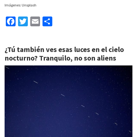
Imágenes: Unsplash
Fa
T
E
C
ce
wi
m
o
b
tt
ai
m
¿Tú también ves esas luces en el cielo
o
er
l
p
nocturno? Tranquilo, no son aliens
o
ar
k
tir