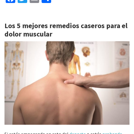
ce
wi
m
o
b
tt
ai
m
Los 5 mejores remedios caseros para el
o
er
l
p
dolor muscular
o
ar
k
tir