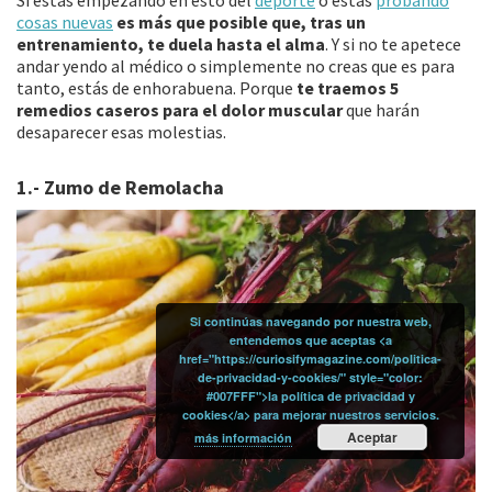
Si estás empezando en esto del
deporte
o estás
probando
cosas nuevas
es más que posible que, tras un
entrenamiento, te duela hasta el alma
. Y si no te apetece
andar yendo al médico o simplemente no creas que es para
tanto, estás de enhorabuena. Porque
te traemos 5
remedios caseros para el dolor muscular
que harán
desaparecer esas molestias.
1.- Zumo de Remolacha
Si continúas navegando por nuestra web,
entendemos que aceptas <a
href="https://curiosifymagazine.com/politica-
de-privacidad-y-cookies/" style="color:
#007FFF">la política de privacidad y
cookies</a> para mejorar nuestros servicios.
Aceptar
más información