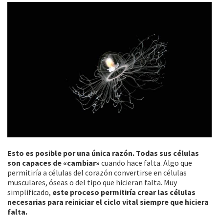
Esto es posible por una única razón. Todas sus células
son capaces de «cambiar»
cuando hace falta. Algo que
permitiría a células del corazón convertirse en células
musculares, óseas o del tipo que hicieran falta. Muy
simplificado,
este proceso permitiría crear las células
necesarias para reiniciar el ciclo vital siempre que hiciera
falta.