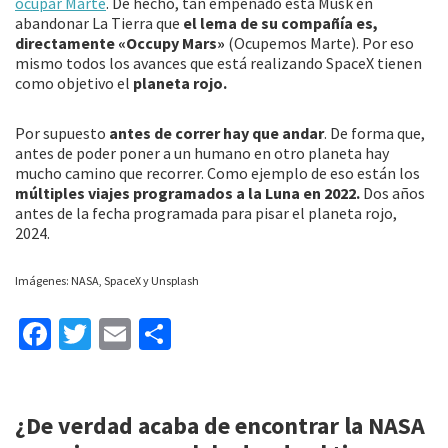
ocupar Marte
. De hecho, tan empeñado está Musk en
abandonar La Tierra que
el lema de su compañía es,
directamente «Occupy Mars»
(Ocupemos Marte). Por eso
mismo todos los avances que está realizando SpaceX tienen
como objetivo el
planeta rojo.
Por supuesto
antes de correr hay que andar
. De forma que,
antes de poder poner a un humano en otro planeta hay
mucho camino que recorrer. Como ejemplo de eso están los
múltiples viajes programados a la Luna en 2022.
Dos años
antes de la fecha programada para pisar el planeta rojo,
2024.
Imágenes: NASA, SpaceX y Unsplash
Fa
T
E
C
ce
wi
m
o
b
tt
ai
m
¿De verdad acaba de encontrar la NASA
o
er
l
p