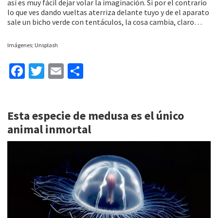
así es muy fácil dejar volar la imaginación. Si por el contrario
lo que ves dando vueltas aterriza delante tuyo y de el aparato
sale un bicho verde con tentáculos, la cosa cambia, claro…
Imágenes; Unsplash
Fa
T
E
C
ce
wi
m
o
b
tt
ai
m
Esta especie de medusa es el único
o
er
l
p
animal inmortal
o
ar
k
tir