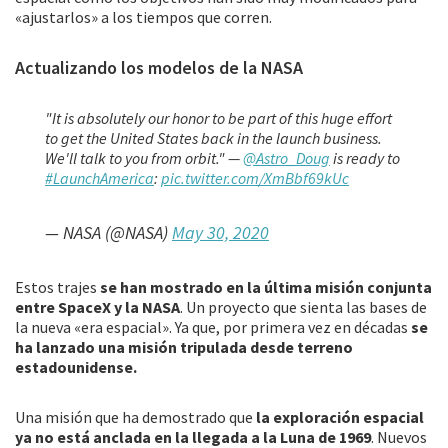
«ajustarlos» a los tiempos que corren.
Actualizando los modelos de la NASA
"It is absolutely our honor to be part of this huge effort
to get the United States back in the launch business.
We'll talk to you from orbit." —
@Astro_Doug
is ready to
#LaunchAmerica
:
pic.twitter.com/XmBbf69kUc
— NASA (@NASA)
May 30, 2020
Estos trajes
se han mostrado en la última misión conjunta
entre SpaceX y la NASA
. Un proyecto que sienta las bases de
la nueva «era espacial». Ya que, por primera vez en décadas
se
ha lanzado una misión tripulada desde terreno
estadounidense.
Una misión que ha demostrado que
la exploración espacial
ya no está anclada en la llegada a la Luna de 1969
. Nuevos