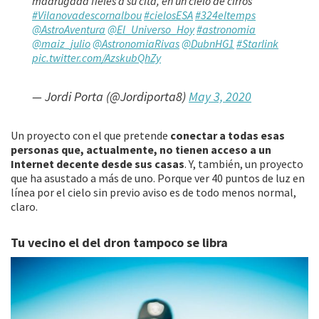
madrugada fieles a su cita, en un cielo de cirros
#Vilanovadescornalbou
#cielosESA
#324eltemps
@AstroAventura
@El_Universo_Hoy
#astronomia
@maiz_julio
@AstronomiaRivas
@DubnHG1
#Starlink
pic.twitter.com/AzskubQhZy
— Jordi Porta (@Jordiporta8)
May 3, 2020
Un proyecto con el que pretende
conectar a todas esas
personas que, actualmente, no tienen acceso a un
Internet decente desde sus casas
. Y, también, un proyecto
que ha asustado a más de uno. Porque ver 40 puntos de luz en
línea por el cielo sin previo aviso es de todo menos normal,
claro.
Tu vecino el del dron tampoco se libra