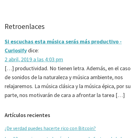
Interacciones
Retroenlaces
con
Si escuchas esta música serás más productivo -
los
Curiosify
dice:
lectores
2 abril, 2019 a las 4:03 pm
[…] productividad. No tienen letra. Además, en el caso
de sonidos de la naturaleza y música ambiente, nos
relajaremos. La música clásica y la música épica, por su
parte, nos motivarán de cara a afrontar la tarea […]
Barra
Artículos recientes
lateral
¿De verdad puedes hacerte rico con Bitcoin?
primaria