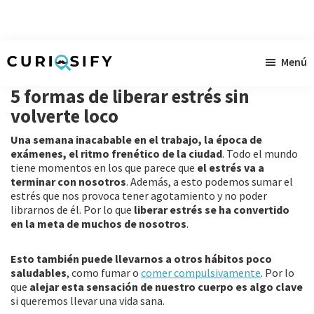
Ir
Ir
Ir
Menú
al
a
al
Curiosify
Noticias
contenido
la
pie
5 formas de liberar estrés sin
singulares
principal
barra
de
volverte loco
a
lateral
página
Una semana inacabable en el trabajo, la época de
raudales
primaria
exámenes, el ritmo frenético de la ciudad
. Todo el mundo
tiene momentos en los que parece que
el estrés va a
terminar con nosotros
. Además, a esto podemos sumar el
estrés que nos provoca tener agotamiento y no poder
librarnos de él. Por lo que
liberar estrés se ha convertido
en la meta de muchos de nosotros
.
Esto también puede llevarnos a otros hábitos poco
saludables
, como fumar o
comer compulsivamente
. Por lo
que
alejar esta sensación de nuestro cuerpo es algo clave
si queremos llevar una vida sana.