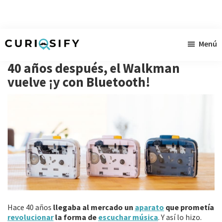
Ir
Ir
Ir
Menú
al
a
al
Curiosify
Noticias
contenido
la
pie
40 años después, el Walkman
singulares
principal
barra
de
vuelve ¡y con Bluetooth!
a
lateral
página
raudales
primaria
Hace 40 años
llegaba al mercado un
aparato
que prometía
revolucionar
la forma de
escuchar música
. Y así lo hizo.