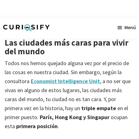
Ir
Ir
Ir
Menú
al
a
al
Curiosify
Noticias
contenido
la
pie
Las ciudades más caras para vivir
singulares
principal
barra
de
del mundo
a
lateral
página
Todos nos hemos quejado alguna vez por el precio de
raudales
primaria
las cosas en nuestra ciudad. Sin embargo, según la
consultora
Economist Intelligence Unit
, a no ser que
vivas en alguno de estos lugares, las ciudades más
caras del mundo, tu ciudad no es tan cara. Y, por
primera vez en la historia, hay un
triple empate
en el
primer puesto.
París, Hong Kong y Singapur
ocupan
esta
primera posición
.