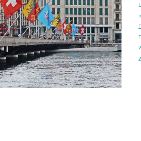
L
o
T
T
V
V