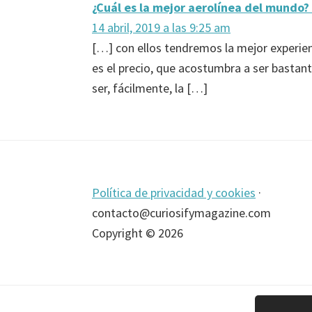
¿Cuál es la mejor aerolínea del mundo? 
los
14 abril, 2019 a las 9:25 am
lectores
[…] con ellos tendremos la mejor experien
es el precio, que acostumbra a ser bastan
ser, fácilmente, la […]
Footer
Política de privacidad y cookies
·
contacto@curiosifymagazine.com
Copyright © 2026