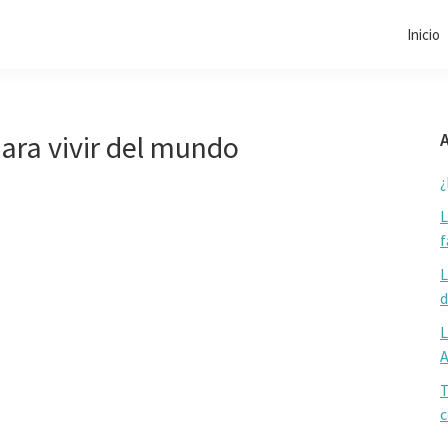
Inicio
ara vivir del mundo
A
¿
L
f
L
d
L
T
c