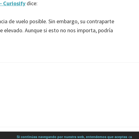
- Curiosify
dice:
cia de vuelo posible. Sin embargo, su contraparte
te elevado. Aunque si esto no nos importa, podría
Si continúas navegando por nuestra web, entendemos que aceptas <a