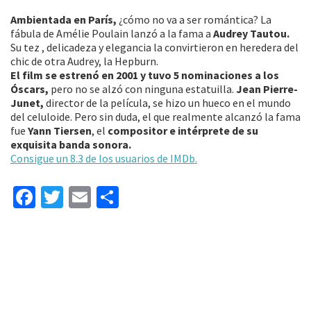
Ambientada en París,
¿cómo no va a ser romántica? La
fábula de Amélie Poulain lanzó a la fama a
Audrey Tautou.
Su tez , delicadeza y elegancia la convirtieron en heredera del
chic de otra Audrey, la Hepburn.
El film se estrenó en 2001 y tuvo 5 nominaciones a los
Óscars,
pero no se alzó con ninguna estatuilla.
Jean Pierre-
Junet,
director de la película, se hizo un hueco en el mundo
del celuloide. Pero sin duda, el que realmente alcanzó la fama
fue
Yann Tiersen
, el
compositor e intérprete de su
exquisita banda sonora.
Consigue un 8.3 de los usuarios de IMDb.
Fa
T
E
C
ce
wi
m
o
b
tt
ai
m
o
er
l
p
o
ar
k
tir