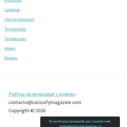
Landing
oferta-bitcoins
Tecnología
Tendencias
Viajes
Virales
Footer
Política de privacidad y cookies
·
contacto@curiosifymagazine.com
Copyright © 2026
Si continúas navegando por nuestra web,
entendemos que aceptas <a