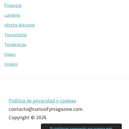
Finanzas
Landing
oferta-bitcoins
Tecnología
Tendencias
Viajes
Virales
Footer
Política de privacidad y cookies
·
contacto@curiosifymagazine.com
Copyright © 2026
Si continúas navegando por nuestra web,