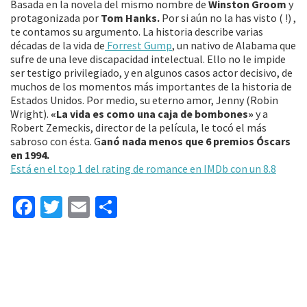
Basada en la novela del mismo nombre de
Winston Groom
y
protagonizada por
Tom Hanks.
Por si aún no la has visto ( !) ,
te contamos su argumento. La historia describe varias
décadas de la vida de
Forrest Gump
, un nativo de Alabama que
sufre de una leve discapacidad intelectual. Ello no le impide
ser testigo privilegiado, y en algunos casos actor decisivo, de
muchos de los momentos más importantes de la historia de
Estados Unidos. Por medio, su eterno amor, Jenny (Robin
Wright).
«La vida es como una caja de bombones»
y a
Robert Zemeckis, director de la película, le tocó el más
sabroso con ésta. G
anó nada menos que 6 premios Óscars
en 1994.
Está en el top 1 del rating de romance en IMDb con un 8.8
Fa
T
E
C
ce
wi
m
o
b
tt
ai
m
o
er
l
p
o
ar