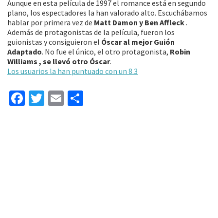
Aunque en esta película de 1997 el romance está en segundo
plano, los espectadores la han valorado alto. Escuchábamos
hablar por primera vez de
Matt Damon y Ben Affleck
.
Además de protagonistas de la película, fueron los
guionistas y consiguieron el
Óscar al mejor Guión
Adaptado
. No fue el único, el otro protagonista,
Robin
Williams , se llevó otro Óscar
.
Los usuarios la han puntuado con un 8.3
Fa
T
E
C
ce
wi
m
o
b
tt
ai
m
o
er
l
p
o
ar
k
tir