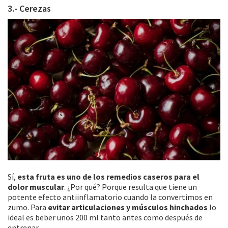
3.- Cerezas
Sí,
esta fruta es uno de los remedios caseros para el
dolor muscular
. ¿Por qué? Porque resulta que tiene un
potente efecto antiinflamatorio cuando la convertimos en
zumo. Para
evitar articulaciones y músculos hinchados
lo
ideal es beber unos 200 ml tanto antes como después de
entrenar.