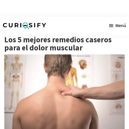
Ir
Ir
Ir
Menú
al
a
al
Curiosify
Noticias
contenido
la
pie
Los 5 mejores remedios caseros
singulares
principal
barra
de
para el dolor muscular
a
lateral
página
raudales
primaria