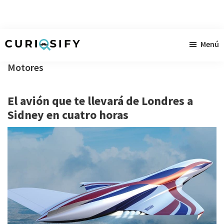
Ir
Ir
Ir
Menú
al
a
al
Curiosify
Noticias
contenido
la
pie
Motores
singulares
principal
barra
de
a
lateral
página
El avión que te llevará de Londres a
raudales
primaria
Sidney en cuatro horas