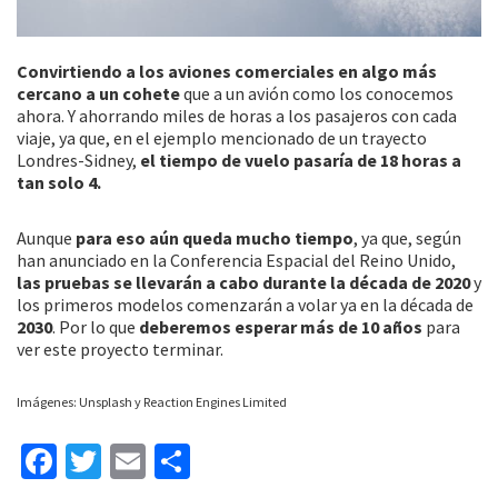
Convirtiendo a los aviones comerciales en algo más
cercano a un cohete
que a un avión como los conocemos
ahora. Y ahorrando miles de horas a los pasajeros con cada
viaje, ya que, en el ejemplo mencionado de un trayecto
Londres-Sidney,
el tiempo de vuelo pasaría de 18 horas a
tan solo 4.
Aunque
para eso aún queda mucho tiempo
, ya que, según
han anunciado en la Conferencia Espacial del Reino Unido,
las pruebas se llevarán a cabo durante la década de 2020
y
los primeros modelos comenzarán a volar ya en la década de
2030
. Por lo que
deberemos esperar más de 10 años
para
ver este proyecto terminar.
Imágenes: Unsplash y Reaction Engines Limited
Fa
T
E
C
ce
wi
m
o