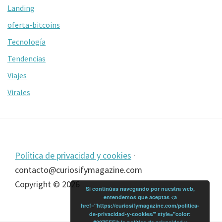
Landing
oferta-bitcoins
Tecnología
Tendencias
Viajes
Virales
Footer
Política de privacidad y cookies
·
contacto@curiosifymagazine.com
Copyright © 2026
Si continúas navegando por nuestra web,
entendemos que aceptas <a
href="https://curiosifymagazine.com/politica-
de-privacidad-y-cookies/" style="color: