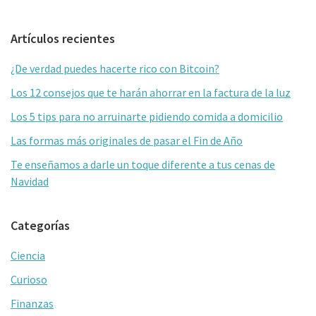
b
tt
ai
m
Barra
Artículos recientes
o
er
l
p
lateral
o
ar
¿De verdad puedes hacerte rico con Bitcoin?
primaria
k
tir
Los 12 consejos que te harán ahorrar en la factura de la luz
Los 5 tips para no arruinarte pidiendo comida a domicilio
Las formas más originales de pasar el Fin de Año
Te enseñamos a darle un toque diferente a tus cenas de
Navidad
Categorías
Ciencia
Curioso
Finanzas