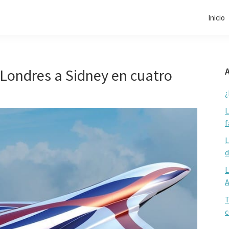
Inicio
e Londres a Sidney en cuatro
A
¿
L
f
L
d
L
T
c