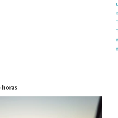
L
o
T
T
V
V
o horas