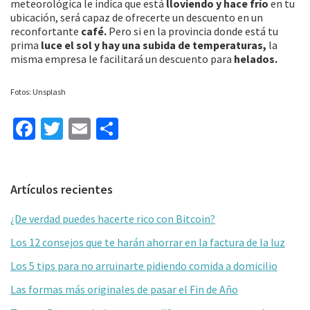
meteorológica le indica que está
lloviendo y hace frío
en tu
ubicación, será capaz de ofrecerte un descuento en un
reconfortante
café.
Pero si en la provincia donde está tu
prima
luce el sol y hay una subida de temperaturas,
la
misma empresa le facilitará un descuento para
helados.
Fotos: Unsplash
Fa
T
E
C
ce
wi
m
o
b
tt
ai
m
Barra
Artículos recientes
o
er
l
p
lateral
o
ar
¿De verdad puedes hacerte rico con Bitcoin?
primaria
k
tir
Los 12 consejos que te harán ahorrar en la factura de la luz
Los 5 tips para no arruinarte pidiendo comida a domicilio
Las formas más originales de pasar el Fin de Año