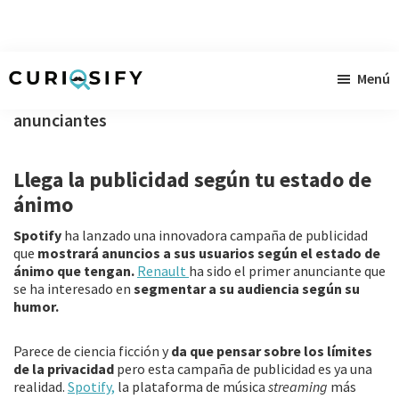
Ir
Ir
Ir
Menú
al
a
al
Curiosify
Noticias
contenido
la
pie
anunciantes
singulares
principal
barra
de
a
lateral
página
Llega la publicidad según tu estado de
raudales
primaria
ánimo
Spotify
ha lanzado una innovadora campaña de publicidad
que
mostrará anuncios a sus usuarios según el estado de
ánimo que tengan.
Renault
ha sido el primer anunciante que
se ha interesado en
segmentar a su audiencia según su
humor.
Parece de ciencia ficción y
da que pensar sobre los límites
de la privacidad
pero esta campaña de publicidad es ya una
realidad.
Spotify,
la plataforma de música
streaming
más