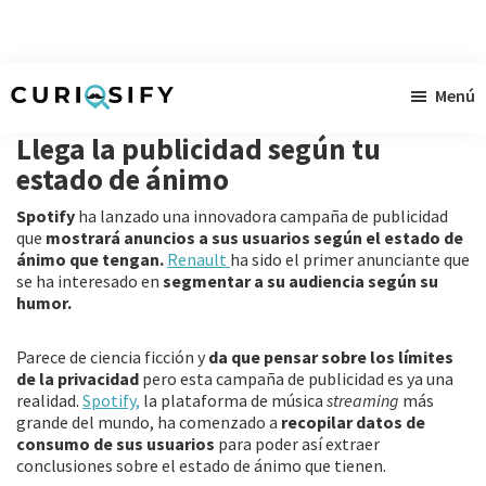
Ir
Ir
Ir
Menú
al
a
al
Curiosify
Noticias
contenido
la
pie
Llega la publicidad según tu
singulares
principal
barra
de
estado de ánimo
a
lateral
página
Spotify
ha lanzado una innovadora campaña de publicidad
raudales
primaria
que
mostrará anuncios a sus usuarios según el estado de
ánimo que tengan.
Renault
ha sido el primer anunciante que
se ha interesado en
segmentar a su audiencia según su
humor.
Parece de ciencia ficción y
da que pensar sobre los límites
de la privacidad
pero esta campaña de publicidad es ya una
realidad.
Spotify,
la plataforma de música
streaming
más
grande del mundo, ha comenzado a
recopilar datos de
consumo de sus usuarios
para poder así extraer
conclusiones sobre el estado de ánimo que tienen.