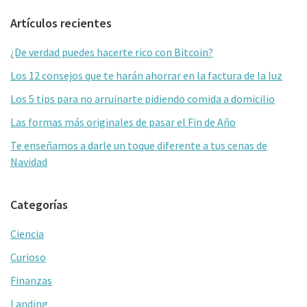
b
tt
ai
m
Barra
Artículos recientes
o
er
l
p
lateral
o
ar
¿De verdad puedes hacerte rico con Bitcoin?
primaria
k
tir
Los 12 consejos que te harán ahorrar en la factura de la luz
Los 5 tips para no arruinarte pidiendo comida a domicilio
Las formas más originales de pasar el Fin de Año
Te enseñamos a darle un toque diferente a tus cenas de
Navidad
Categorías
Ciencia
Curioso
Finanzas
Landing