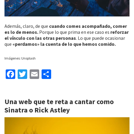
Además, claro, de que
cuando comes acompañado, comer
es lo de menos.
Porque lo que prima en ese caso es
reforzar
el vínculo con las otras personas
. Lo que puede ocasionar
que
«perdamos» la cuenta de lo que hemos comido.
Imágenes: Unsplash
Fa
T
E
C
ce
wi
m
o
b
tt
ai
m
Una web que te reta a cantar como
o
er
l
p
Sinatra o Rick Astley
o
ar
k
tir