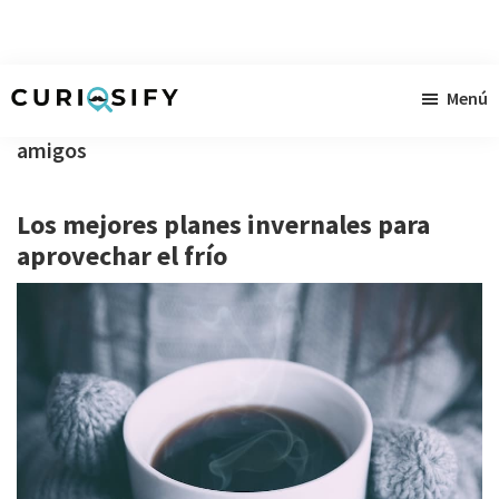
Ir
Ir
Ir
Menú
al
a
al
Curiosify
Noticias
contenido
la
pie
amigos
singulares
principal
barra
de
a
lateral
página
Los mejores planes invernales para
raudales
primaria
aprovechar el frío