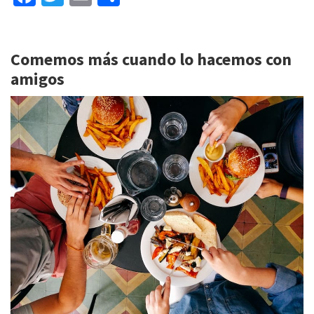
ce
wi
m
o
b
tt
ai
m
Comemos más cuando lo hacemos con
o
er
l
p
amigos
o
ar
k
tir