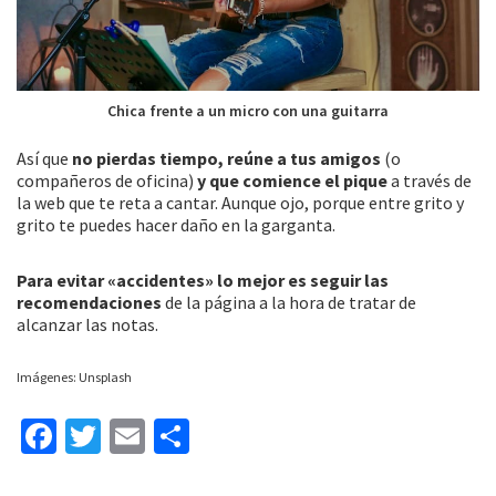
Chica frente a un micro con una guitarra
Así que
no pierdas tiempo, reúne a tus amigos
(o
compañeros de oficina)
y que comience el pique
a través de
la web que te reta a cantar. Aunque ojo, porque entre grito y
grito te puedes hacer daño en la garganta.
Para evitar «accidentes» lo mejor es seguir las
recomendaciones
de la página a la hora de tratar de
alcanzar las notas.
Imágenes: Unsplash
Fa
T
E
C
ce
wi
m
o