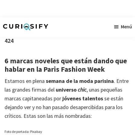
Ir
Ir
Ir
Menú
al
a
al
Curiosify
Noticias
contenido
la
pie
424
singulares
principal
barra
de
a
lateral
página
6 marcas noveles que están dando que
raudales
primaria
hablar en la Paris Fashion Week
Estamos en plena
semana de la moda parisina
. Entre
las grandes firmas del
universo
chic
, unas pequeñas
marcas capitaneadas por
jóvenes talentos
se están
dejando ver y no han pasado desapercibidas para los
críticos. Estas son las más nombradas:
Foto de portada: Pixabay