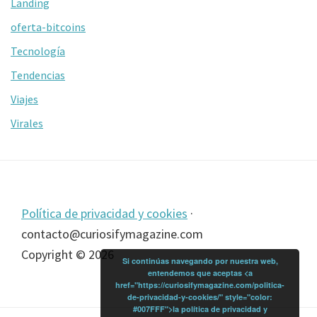
Landing
oferta-bitcoins
Tecnología
Tendencias
Viajes
Virales
Footer
Política de privacidad y cookies
·
contacto@curiosifymagazine.com
Copyright © 2026
Si continúas navegando por nuestra web,
entendemos que aceptas <a
href="https://curiosifymagazine.com/politica-
de-privacidad-y-cookies/" style="color:
#007FFF">la política de privacidad y