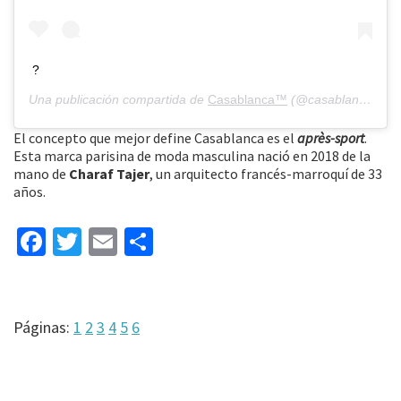
?
Una publicación compartida de
Casablanca™
(@casablancabrand) el
El concepto que mejor define Casablanca es el
après-sport
.
Esta marca parisina de moda masculina nació en 2018 de la
mano de
Charaf Tajer
, un arquitecto francés-marroquí de 33
años.
Fa
T
E
C
ce
wi
m
o
b
tt
ai
m
o
er
l
p
Página
Página
Página
Página
Página
Página
Páginas:
1
2
3
4
5
6
o
ar
k
tir