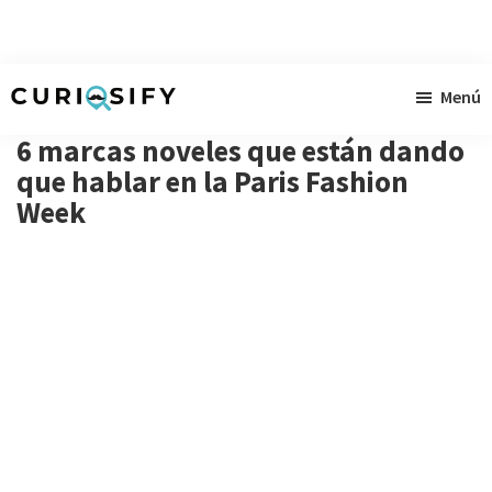
Ir
Ir
Ir
Menú
al
a
al
Curiosify
Noticias
contenido
la
pie
6 marcas noveles que están dando
singulares
principal
barra
de
que hablar en la Paris Fashion
a
Week
lateral
página
raudales
primaria