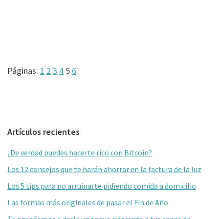
Página
Página
Página
Página
Página
Página
Páginas:
1
2
3
4
5
6
Barra
Artículos recientes
lateral
¿De verdad puedes hacerte rico con Bitcoin?
primaria
Los 12 consejos que te harán ahorrar en la factura de la luz
Los 5 tips para no arruinarte pidiendo comida a domicilio
Las formas más originales de pasar el Fin de Año