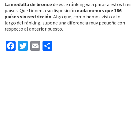
La medalla de bronce
de este ránking va a parar a estos tres
países. Que tienen a su disposición
nada menos que 186
países sin restricción
. Algo que, como hemos visto a lo
largo del ránking, supone una diferencia muy pequeña con
respecto al anterior puesto.
Fa
T
E
C
ce
wi
m
o
b
tt
ai
m
o
er
l
p
o
ar
k
tir