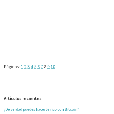
Página
Página
Página
Página
Página
Página
Página
Página
Página
Página
Páginas:
1
2
3
4
5
6
7
8
9
10
Barra
Artículos recientes
lateral
¿De verdad puedes hacerte rico con Bitcoin?