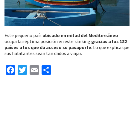
Este pequeño país
ubicado en mitad del Mediterráneo
ocupa la séptima posición en este ránking
gracias a los 182
países a los que da acceso su pasaporte
. Lo que explica que
sus habitantes sean tan dados a viajar.
Fa
T
E
C
ce
wi
m
o
b
tt
ai
m
o
er
l
p
o
ar
k
tir