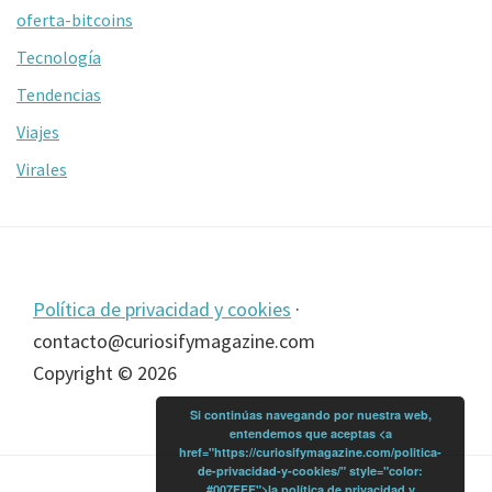
oferta-bitcoins
Tecnología
Tendencias
Viajes
Virales
Footer
Política de privacidad y cookies
·
contacto@curiosifymagazine.com
Copyright © 2026
Si continúas navegando por nuestra web,
entendemos que aceptas <a
href="https://curiosifymagazine.com/politica-
de-privacidad-y-cookies/" style="color:
#007FFF">la política de privacidad y