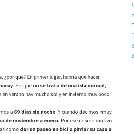
L
o
T
T
V
V
, ¿por qué? En primer lugar, habría que hacer
mmarøy
. Porque
no se trata de una isla normal
,
e en verano hay mucho sol y en invierno muy poco.
imos a
69 días sin noche
. Y cuando decimos «muy
ra de noviembre a enero.
Por ese mismo motivo
osas como
dar un paseo en bici o pintar su casa a