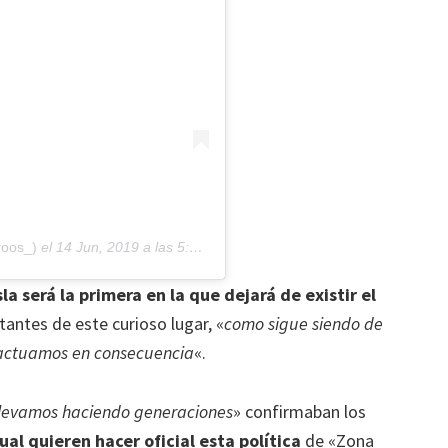
roos_)
el
14 Jun, 2019 a las 5:04 PDT
sla será la primera en la que dejará de existir el
tantes de este curioso lugar, «
como sigue siendo de
, actuamos en consecuencia
«.
 llevamos haciendo generaciones
» confirmaban los
l quieren hacer oficial esta política
de «Zona