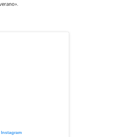
verano».
s
n Instagram