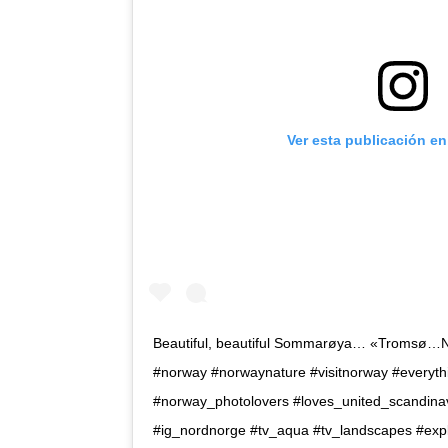
Ver esta publicación e
Beautiful, beautiful Sommarøya… «Tromsø…
#norway #norwaynature #visitnorway #everyth
#norway_photolovers #loves_united_scandinav
#ig_nordnorge #tv_aqua #tv_landscapes #exp