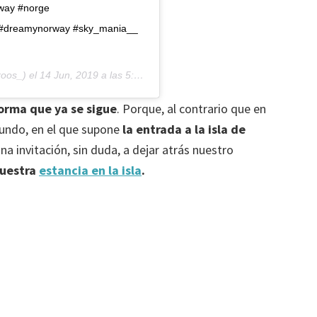
rway #norge
r #dreamynorway #sky_mania__
oos_) el
14 Jun, 2019 a las 5:04 PDT
norma que ya se sigue
. Porque, al contrario que en
undo, en el que supone
la entrada a la isla de
Una invitación, sin duda, a dejar atrás nuestro
nuestra
estancia en la isla
.