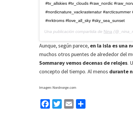
#tv_allskies #tv_clouds #raw_nordic #raw_no
#nordicnature_vackrastenatur #arcticsumme
#nrktroms #love_all_sky #sky_sea_sunset
Una publicación compartida de
Nina
(@_nina_r
Aunque, según parece,
en la isla es una 
muchos otros puentes de alrededor del m
Sommarøy vemos decenas de
relojes
. 
concepto del tiempo. Al menos
durante 
Imagen: Nordnorge.com
Fa
T
E
C
ce
wi
m
o
b
tt
ai
m
o
er
l
p