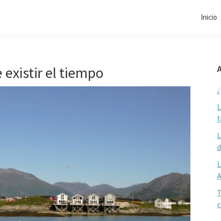
Inicio
 existir el tiempo
A
¿
L
f
L
d
L
T
c