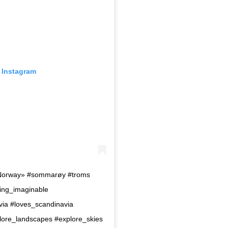
n Instagram
Norway» #sommarøy #troms
ing_imaginable
ia #loves_scandinavia
lore_landscapes #explore_skies