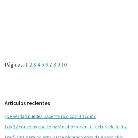
Página
Página
Página
Página
Página
Página
Página
Página
Página
Página
Páginas:
1
2
3
4
5
6
7
8
9
10
Barra
Artículos recientes
lateral
¿De verdad puedes hacerte rico con Bitcoin?
primaria
Los 12 consejos que te harán ahorrar en la factura de la luz
Los 5 tips para no arruinarte pidiendo comida a domicilio