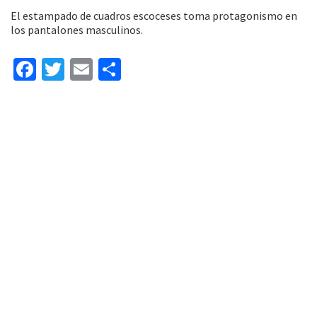
El estampado de cuadros escoceses toma protagonismo en
los pantalones masculinos.
Fa
T
E
C
ce
wi
m
o
b
tt
ai
m
o
er
l
p
o
ar
k
tir