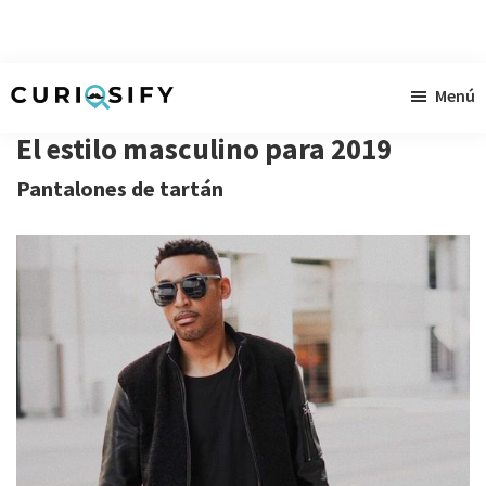
Ir
Ir
Ir
Menú
al
a
al
Curiosify
Noticias
contenido
la
pie
El estilo masculino para 2019
singulares
principal
barra
de
Pantalones de tartán
a
lateral
página
raudales
primaria