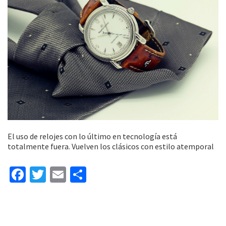
El uso de relojes con lo último en tecnología está
totalmente fuera. Vuelven los clásicos con estilo atemporal
Fa
T
E
C
ce
wi
m
o
b
tt
ai
m
o
er
l
p