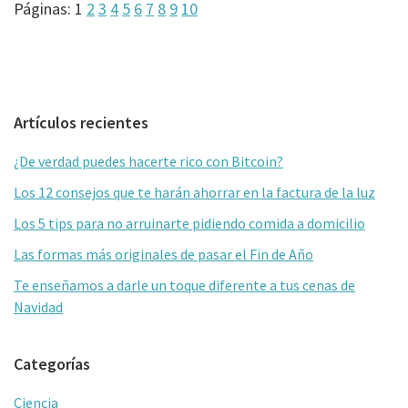
Página
Página
Página
Página
Página
Página
Página
Página
Página
Página
Páginas:
1
2
3
4
5
6
7
8
9
10
Barra
Artículos recientes
lateral
¿De verdad puedes hacerte rico con Bitcoin?
primaria
Los 12 consejos que te harán ahorrar en la factura de la luz
Los 5 tips para no arruinarte pidiendo comida a domicilio
Las formas más originales de pasar el Fin de Año
Te enseñamos a darle un toque diferente a tus cenas de
Navidad
Categorías
Ciencia