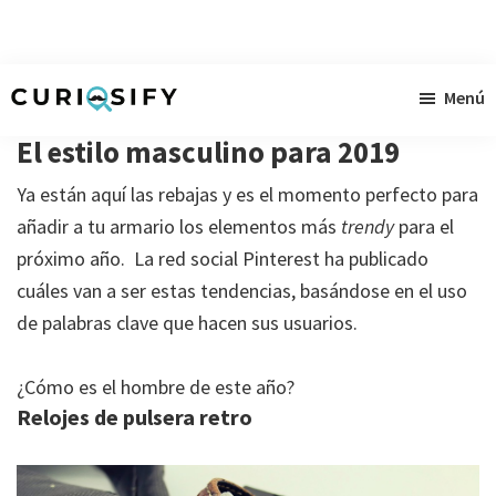
Ir
Ir
Ir
Menú
al
a
al
Curiosify
Noticias
contenido
la
pie
El estilo masculino para 2019
singulares
principal
barra
de
Ya están aquí las rebajas y es el momento perfecto para
a
lateral
página
añadir a tu armario los elementos más
trendy
para el
raudales
primaria
próximo año. La red social Pinterest ha publicado
cuáles van a ser estas tendencias, basándose en el uso
de palabras clave que hacen sus usuarios.
¿Cómo es el hombre de este año?
Relojes de pulsera retro