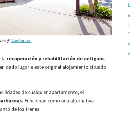
L
o
T
T
Web @
Vagónrural
V
V
 la
recuperación y rehabilitación de antiguos
n dado lugar a este original alojamiento situado
cilidades de cualquier apartamento, el
 barbacoas.
Funcionan como una alternativa
canto de los trenes.