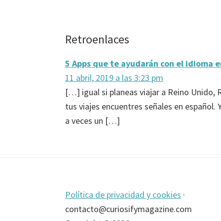
Interacciones
Retroenlaces
con
5 Apps que te ayudarán con el idioma en
los
11 abril, 2019 a las 3:23 pm
lectores
[…] igual si planeas viajar a Reino Unido,
tus viajes encuentres señales en español. Y
a veces un […]
Footer
Política de privacidad y cookies
·
contacto@curiosifymagazine.com