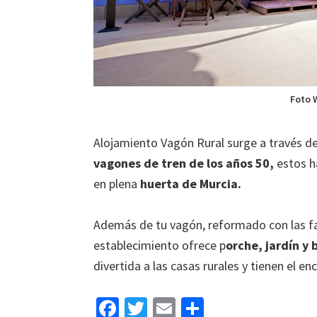
Foto 
Alojamiento Vagón Rural surge a través de
vagones de tren de los años 50,
estos ha
en plena
huerta de Murcia.
Además de tu vagón, reformado con las fa
establecimiento ofrece p
orche, jardín y
divertida a las casas rurales y tienen el en
Fa
T
E
C