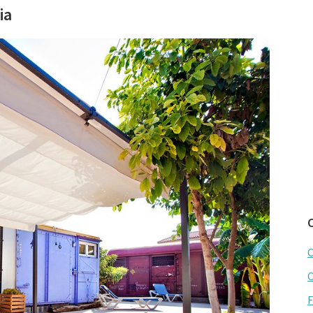
ia
C
C
F