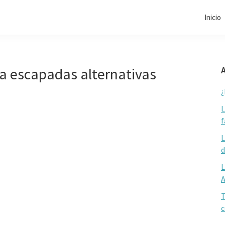
Inicio
ra escapadas alternativas
A
¿
L
f
L
d
L
T
c