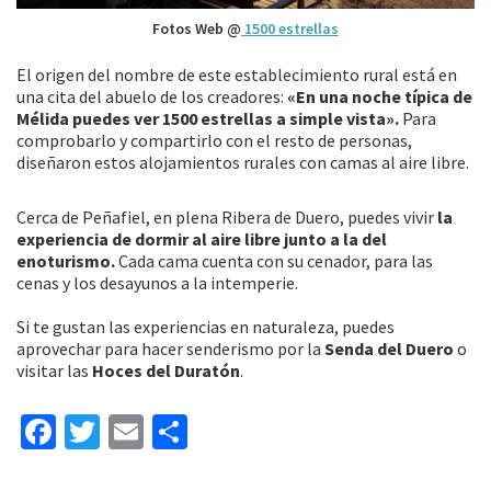
Fotos Web @
1500 estrellas
El origen del nombre de este establecimiento rural está en
una cita del abuelo de los creadores:
«En una noche típica de
Mélida puedes ver 1500 estrellas a simple vista».
Para
comprobarlo y compartirlo con el resto de personas,
diseñaron estos alojamientos rurales con camas al aire libre.
Cerca de Peñafiel, en plena Ribera de Duero, puedes vivir
la
experiencia de dormir al aire libre junto a la del
enoturismo.
Cada cama cuenta con su cenador, para las
cenas y los desayunos a la intemperie.
Si te gustan las experiencias en naturaleza, puedes
aprovechar para hacer senderismo por la
Senda del Duero
o
visitar las
Hoces del Duratón
.
Fa
T
E
C
ce
wi
m
o