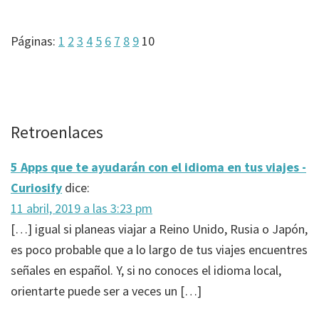
Página
Página
Página
Página
Página
Página
Página
Página
Página
Página
Páginas:
1
2
3
4
5
6
7
8
9
10
Interacciones
Retroenlaces
con
5 Apps que te ayudarán con el idioma en tus viajes -
los
Curiosify
dice:
lectores
11 abril, 2019 a las 3:23 pm
[…] igual si planeas viajar a Reino Unido, Rusia o Japón,
es poco probable que a lo largo de tus viajes encuentres
señales en español. Y, si no conoces el idioma local,
orientarte puede ser a veces un […]