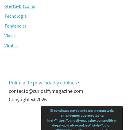
oferta-bitcoins
Tecnología
Tendencias
Viajes
Virales
Footer
Política de privacidad y cookies
·
contacto@curiosifymagazine.com
Copyright © 2026
Si continúas navegando por nuestra web,
entendemos que aceptas <a
href="https://curiosifymagazine.com/politica-
de-privacidad-y-cookies/" style="color: