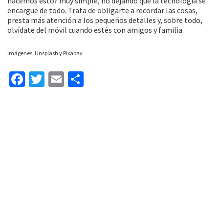
hacemos esto? muy simple, no dejando que la tecnología se
encargue de todo. Trata de obligarte a recordar las cosas,
presta más atención a los pequeños detalles y, sobre todo,
olvídate del móvil cuando estés con amigos y familia.
Imágenes: Unsplash y Pixabay
Fa
T
E
C
ce
wi
m
o
b
tt
ai
m
o
er
l
p
o
ar
k
tir