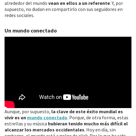
alrededor del mundo
vean en ellos a un referente
. Y, por
supuesto, no dudan en compartirlo con sus seguidores en
redes sociales.
Un mundo conectado
Aunque, por supuesto,
la clave de este éxito mundial es
vivir es un
mundo conectado
. Porque, de otra forma, estas
estrellas y su música
hubieran tenido mucho más difícil el
alcanzar los mercados occidentales
. Hoy en día, sin
embargo, el mundo está a golpe de click. Por lo que ha sido