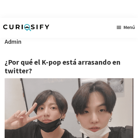
Ir
Ir
Ir
Menú
al
a
al
Curiosify
Noticias
contenido
la
pie
Admin
singulares
principal
barra
de
a
lateral
página
¿Por qué el K-pop está arrasando en
raudales
primaria
twitter?