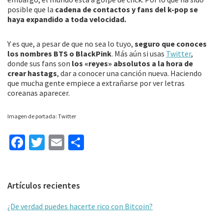
posible que la
cadena de contactos y fans del k-pop se
haya expandido a toda velocidad.
Y es que, a pesar de que no sea lo tuyo,
seguro que conoces
los nombres BTS o BlackPink
. Más aún si usas
Twitter
,
donde sus fans son
los «reyes» absolutos a la hora de
crear hastags
, dar a conocer una canción nueva. Haciendo
que mucha gente empiece a extrañarse por ver letras
coreanas aparecer.
Imagen de portada: Twitter
Fa
T
E
C
ce
wi
m
o
b
tt
ai
m
Barra
Artículos recientes
o
er
l
p
lateral
o
ar
¿De verdad puedes hacerte rico con Bitcoin?
primaria