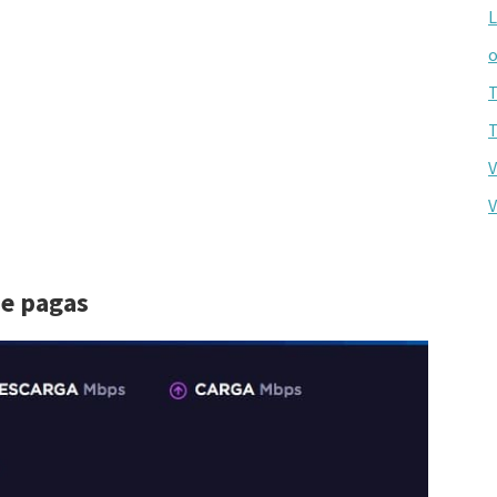
L
o
T
T
V
V
ue pagas