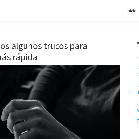
Inicio
mos algunos trucos para
A
más rápida
¿
L
f
L
d
L
T
c