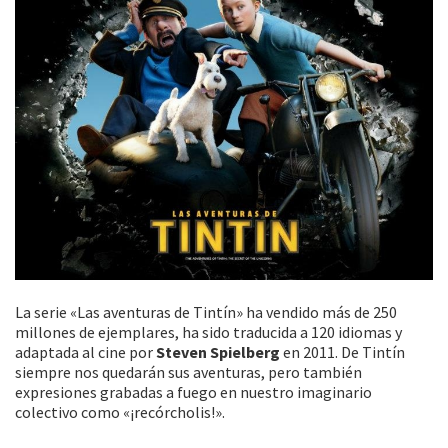
La serie «Las aventuras de Tintín» ha vendido más de 250
millones de ejemplares, ha sido traducida a 120 idiomas y
adaptada al cine por
Steven Spielberg
en 2011. De Tintín
siempre nos quedarán sus aventuras, pero también
expresiones grabadas a fuego en nuestro imaginario
colectivo como «¡recórcholis!».