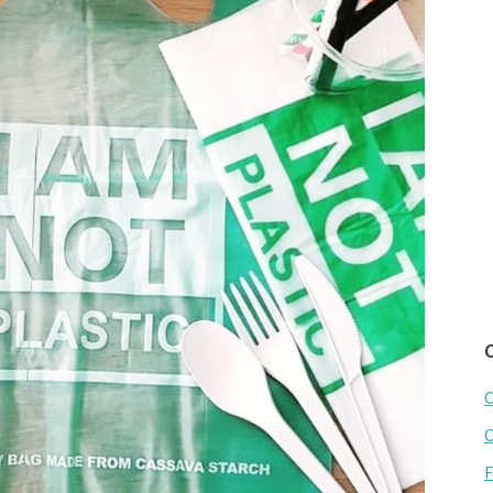
C
C
F