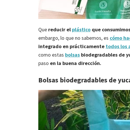
Que
reducir el
plástico
que consumimo
embargo, lo que no sabemos, es
cómo ha
integrado en prácticamente
todos los 
como estas
bolsas
biodegradables de y
paso
en la buena dirección.
Bolsas biodegradables de yuca