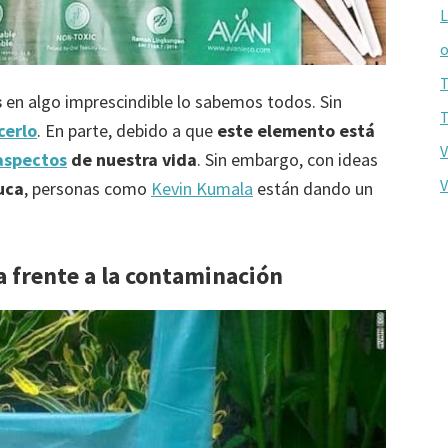
L
o
T
s
en algo imprescindible lo sabemos todos. Sin
T
cerlo
. En parte, debido a que
este elemento está
V
aspectos
de nuestra vida
. Sin embargo, con ideas
V
uca
, personas como
Kevin Kumala
están dando un
 frente a la contaminación