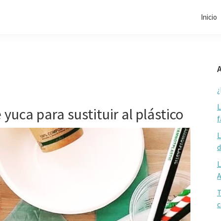
Inicio
A
¿
L
yuca para sustituir al plástico
f
L
d
L
T
c