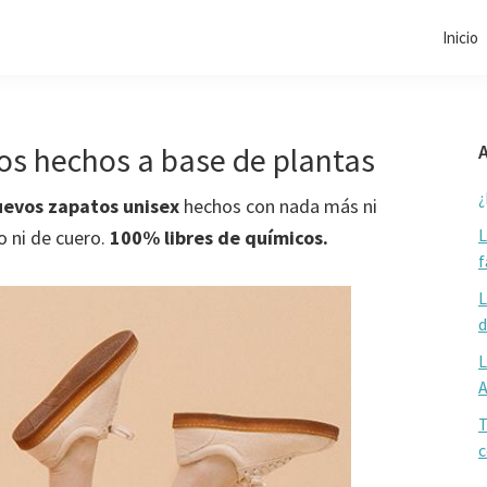
Inicio
os hechos a base de plantas
A
¿
uevos zapatos unisex
hechos con nada más ni
L
o ni de cuero.
100% libres de químicos.
f
L
d
L
T
c