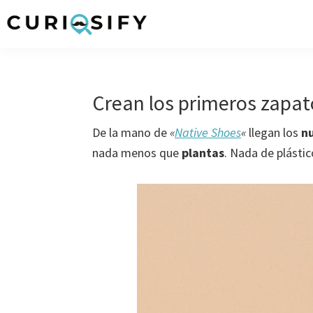
Ir
Ir
Ir
Ir
a
al
a
al
Curiosify
Noticias
navegación
contenido
la
pie
singulares
principal
principal
barra
de
a
lateral
página
Crean los primeros zapat
raudales
primaria
De la mano de
«
Native Shoes
«
llegan los
n
nada menos que
plantas
. Nada de plástic