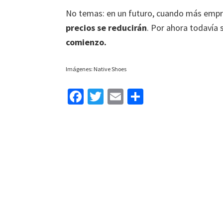
No temas: en un futuro, cuando más empr
precios se reducirán
. Por ahora todavía
comienzo.
Imágenes: Native Shoes
Fa
T
E
C
ce
wi
m
o
b
tt
ai
m
o
er
l
p
o
ar
k
tir