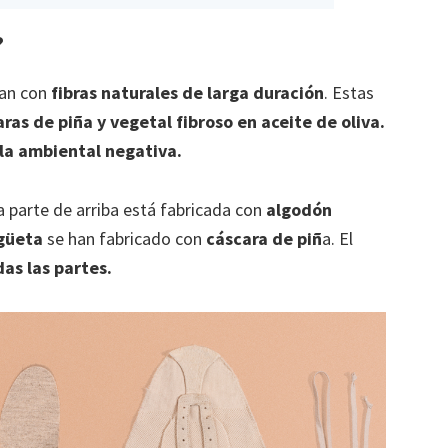
?
can con
fibras naturales de larga duración
. Estas
aras de piña y vegetal fibroso en aceite de oliva.
la ambiental negativa.
 parte de arriba está fabricada con
algodón
ngüeta
se han fabricado con
cáscara de piñ
a. El
das las partes.