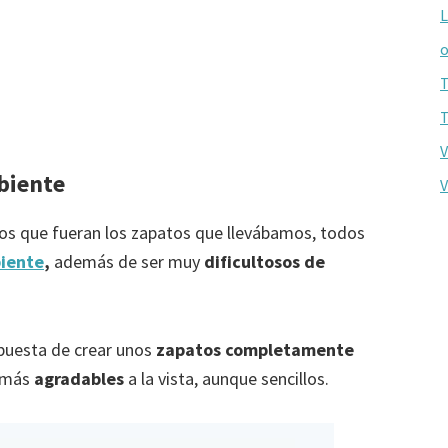
L
o
T
T
V
biente
V
os que fueran los zapatos que llevábamos, todos
iente
,
además de ser muy
dificultosos de
opuesta de crear unos
zapatos completamente
demás
agradables
a la vista, aunque sencillos.