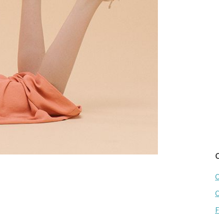
C
C
F