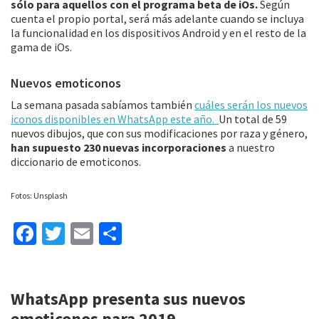
sólo para aquellos con el programa beta de iOs.
Según
cuenta el propio portal, será más adelante cuando se incluya
la funcionalidad en los dispositivos Android y en el resto de la
gama de iOs.
Nuevos emoticonos
La semana pasada sabíamos también
cuáles serán los nuevos
iconos disponibles en WhatsApp este año.
Un total de 59
nuevos dibujos, que con sus modificaciones por raza y género,
han supuesto 230 nuevas incorporaciones
a nuestro
diccionario de emoticonos.
Fotos: Unsplash
Fa
T
E
C
ce
wi
m
o
b
tt
ai
m
WhatsApp presenta sus nuevos
o
er
l
p
emoticonos para 2019