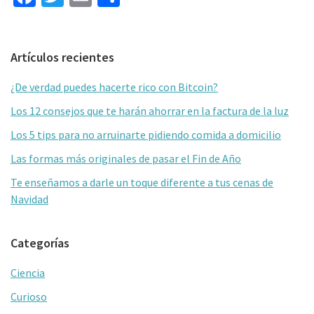
ce
wi
m
o
b
tt
ai
m
Barra
Artículos recientes
o
er
l
p
lateral
o
ar
¿De verdad puedes hacerte rico con Bitcoin?
primaria
k
tir
Los 12 consejos que te harán ahorrar en la factura de la luz
Los 5 tips para no arruinarte pidiendo comida a domicilio
Las formas más originales de pasar el Fin de Año
Te enseñamos a darle un toque diferente a tus cenas de
Navidad
Categorías
Ciencia
Curioso