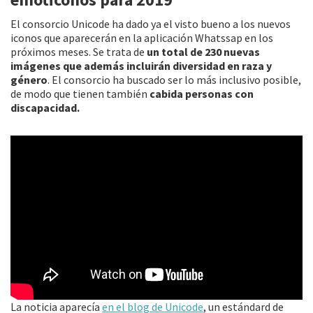
o
ar
k
tir
El consorcio Unicode ha dado ya el visto bueno a los nuevos
iconos que aparecerán en la aplicación Whatssap en los
próximos meses. Se trata de
un total de 230 nuevas
imágenes que además incluirán diversidad en raza y
género
. El consorcio ha buscado ser lo más inclusivo posible,
de modo que tienen también
cabida personas con
discapacidad.
La noticia aparecía
en el blog de Unicode
, un estándard de