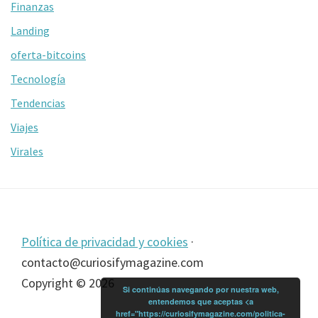
Finanzas
Landing
oferta-bitcoins
Tecnología
Tendencias
Viajes
Virales
Footer
Política de privacidad y cookies
·
contacto@curiosifymagazine.com
Copyright © 2026
Si continúas navegando por nuestra web,
entendemos que aceptas <a
href="https://curiosifymagazine.com/politica-