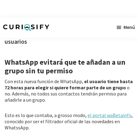
Ir
Ir
Ir
Menú
al
a
al
Curiosify
Noticias
contenido
la
pie
usuarios
singulares
principal
barra
de
a
lateral
página
WhatsApp evitará que te añadan a un
raudales
primaria
grupo sin tu permiso
Con esta nueva función de WhatsApp,
el usuario tiene hasta
72 horas para elegir si quiere formar parte de un grupo
o
no. Además, no todos sus contactos tendrán permiso para
añadirle a un grupo.
Esto es lo que contaba, a grosso modo,
el portal waBetainfo
,
conocido por ser el filtrador oficial de las novedades en
WhatssApp.