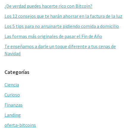
lateral
o
ar
¿De verdad puedes hacerte rico con Bitcoin?
primaria
k
tir
Los 12 consejos que te harán ahorrar en la factura de la luz
Los 5 tips para no arruinarte pidiendo comida a domicilio
Las formas más originales de pasar el Fin de Año
Te enseñamos a darle un toque diferente a tus cenas de
Navidad
Categorías
Ciencia
Curioso
Finanzas
Landing
oferta-bitcoins