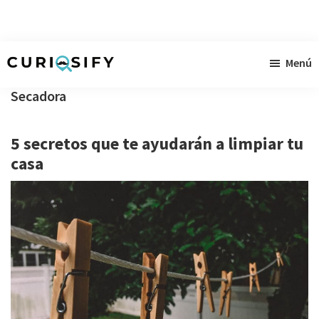
Ir
Ir
Ir
Menú
al
a
al
Curiosify
Noticias
contenido
la
pie
Secadora
singulares
principal
barra
de
a
lateral
página
5 secretos que te ayudarán a limpiar tu
raudales
primaria
casa