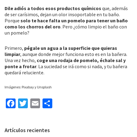
Dile adiós a todos esos productos químicos
que, además
de ser carísimos, dejan un olor insoportable en tu baño.
Porque
solo te hace falta un pomelo para tener un baño
como los chorros del oro
. Pero ¿cómo limpio el baño con
un pomelo?
Primero,
pégale un agua a la superficie que quieras
limpiar
, aunque donde mejor funciona esto es en la bañera.
Una vez hecho,
coge una rodaja de pomelo, échale sal y
ponte a frotar
. La suciedad se irá como si nada, y tu bañera
quedará reluciente.
Imágenes: Pixabay y Unsplash
Fa
T
E
C
ce
wi
m
o
b
tt
ai
m
Barra
Artículos recientes
o
er
l
p