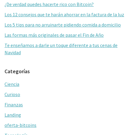
lateral
o
ar
¿De verdad puedes hacerte rico con Bitcoin?
primaria
k
tir
Los 12 consejos que te harán ahorrar en la factura de la luz
Los 5 tips para no arruinarte pidiendo comida a domicilio
Las formas más originales de pasar el Fin de Año
Te enseñamos a darle un toque diferente a tus cenas de
Navidad
Categorías
Ciencia
Curioso
Finanzas
Landing
oferta-bitcoins