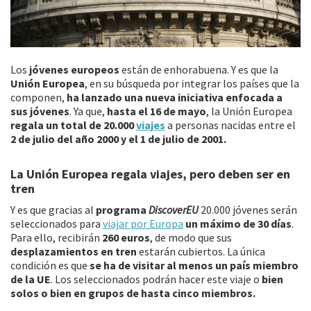
Los
jóvenes europeos
están de enhorabuena. Y es que la
Unión Europea
, en su búsqueda por integrar los países que la
componen,
ha lanzado una nueva iniciativa enfocada a
sus jóvenes
. Ya que,
hasta el 16 de mayo
, la Unión Europea
regala un total de 20.000
viajes
a personas nacidas entre el
2 de julio del año 2000 y el 1 de julio de 2001.
La Unión Europea regala viajes, pero deben ser en
tren
Y es que gracias al
programa
DiscoverEU
20.000 jóvenes serán
seleccionados para
viajar por Europa
un máximo de 30 días
.
Para ello, recibirán
260 euros
, de modo que sus
desplazamientos en tren
estarán cubiertos. La única
condición es que
se ha de visitar al menos un país miembro
de la UE
. Los seleccionados podrán hacer este viaje o
bien
solos o bien en grupos de hasta cinco miembros.