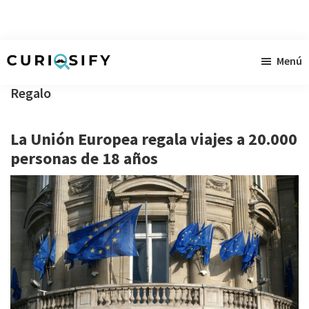
Ir
Ir
Ir
Menú
al
a
al
Curiosify
Noticias
contenido
la
pie
Regalo
singulares
principal
barra
de
a
lateral
página
La Unión Europea regala viajes a 20.000
raudales
primaria
personas de 18 años