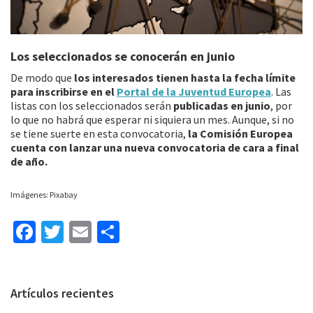
Los seleccionados se conocerán en junio
De modo que
los interesados tienen hasta la fecha límite
para inscribirse en el
Portal de la Juventud Europea
. Las
listas con los seleccionados serán
publicadas en junio
, por
lo que no habrá que esperar ni siquiera un mes. Aunque, si no
se tiene suerte en esta convocatoria,
la Comisión Europea
cuenta con lanzar una nueva convocatoria de cara a final
de año.
Imágenes: Pixabay
Fa
T
E
C
ce
wi
m
o
b
tt
ai
m
Barra
Artículos recientes
o
er
l
p