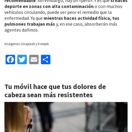
recomendable
. Sin embargo, hay un «pero». Y es que
si haces
deporte en zonas con alta contaminación
o con muchos
vehículos circulando, puede ser peor el remedio que la
enfermedad. Ya que
mientras haces actividad física, tus
pulmones trabajan más
y, en ese caso, absorberán más
agentes dañinos.
Imágenes: Unsplash y Freepik
Fa
T
E
C
ce
wi
m
o
b
tt
ai
m
Tu móvil hace que tus dolores de
o
er
l
p
cabeza sean más resistentes
o
ar
k
tir