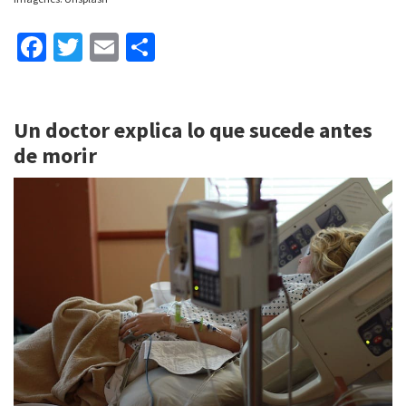
Fa
T
E
C
ce
wi
m
o
b
tt
ai
m
Un doctor explica lo que sucede antes
o
er
l
p
de morir
o
ar
k
tir