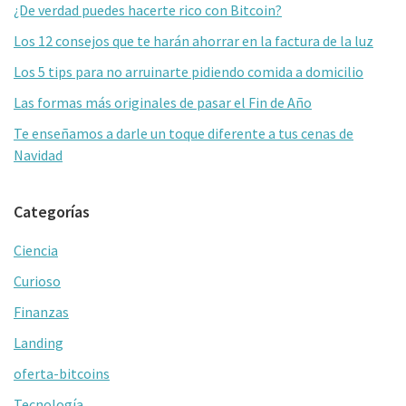
lateral
o
ar
¿De verdad puedes hacerte rico con Bitcoin?
primaria
k
tir
Los 12 consejos que te harán ahorrar en la factura de la luz
Los 5 tips para no arruinarte pidiendo comida a domicilio
Las formas más originales de pasar el Fin de Año
Te enseñamos a darle un toque diferente a tus cenas de
Navidad
Categorías
Ciencia
Curioso
Finanzas
Landing
oferta-bitcoins
Tecnología