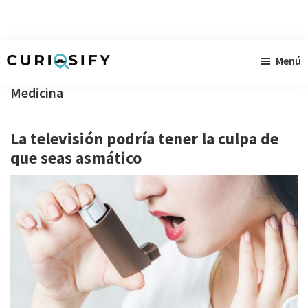
Ir
Ir
Ir
Menú
al
a
al
Curiosify
Noticias
contenido
la
pie
Medicina
singulares
principal
barra
de
a
lateral
página
La televisión podría tener la culpa de
raudales
primaria
que seas asmático