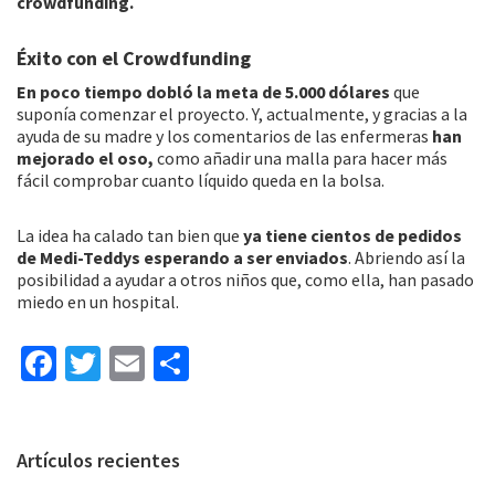
crowdfunding.
Éxito con el Crowdfunding
En poco tiempo dobló la meta de 5.000 dólares
que
suponía comenzar el proyecto. Y, actualmente, y gracias a la
ayuda de su madre y los comentarios de las enfermeras
han
mejorado el oso,
como añadir una malla para hacer más
fácil comprobar cuanto líquido queda en la bolsa.
La idea ha calado tan bien que
ya tiene cientos de pedidos
de Medi-Teddys esperando a ser enviados
. Abriendo así la
posibilidad a ayudar a otros niños que, como ella, han pasado
miedo en un hospital.
Fa
T
E
C
ce
wi
m
o
b
tt
ai
m
Barra
Artículos recientes
o
er
l
p