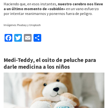
Haciendo que, en esos instantes,
nuestro cerebro nos lleve
a un último momento de «subidón»
en un vano esfuerzo
por intentar reanimarnos y ponernos fuera de peligro.
Imágenes: Pixabay y Unsplash
Fa
T
E
C
ce
wi
m
o
b
tt
ai
m
Medi-Teddy, el osito de peluche para
o
er
l
p
darle medicina a los niños
o
ar
k
tir