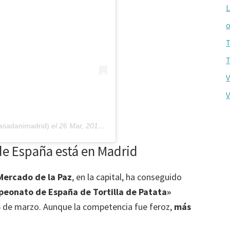
L
o
T
T
V
V
asadanimadrid)
el
26 Mar, 2019 a las 2:39 PDT
 de España está en Madrid
Mercado de la Paz
, en la capital, ha conseguido
peonato de España de Tortilla de Patata»
6 de marzo. Aunque la competencia fue feroz,
más