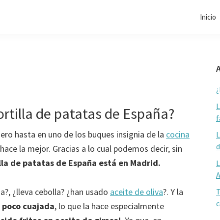
Inicio
A
¿
L
ortilla de patatas de España?
f
ro hasta en uno de los buques insignia de la
cocina
L
d
ace la mejor. Gracias a lo cual podemos decir, sin
illa de patatas de España está en Madrid.
L
a?, ¿lleva cebolla? ¿han usado
aceite de oliva
?. Y la
T
c
a poco cuajada
, lo que la hace especialmente