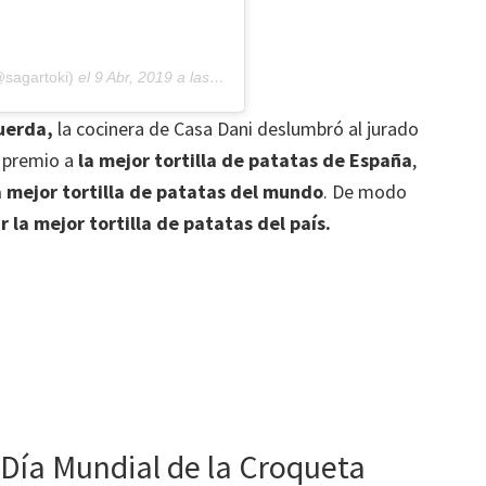
sagartoki)
el
9 Abr, 2019 a las 7:34 PDT
uerda,
la cocinera de Casa Dani deslumbró al jurado
l premio a
la mejor tortilla de patatas de España
,
a mejor tortilla de patatas del mundo
. De modo
 la mejor tortilla de patatas del país.
l Día Mundial de la Croqueta