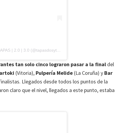
Una publicación compartida de Jorge Lozano TAPAS | 2.0 | 3.0 (@tapasdosytrespuntocero)
el
29 Mar, 2019 a las 6:4
antes tan solo cinco lograron pasar a la final
del
artoki
(Vitoria),
Pulpería Melide
(La Coruña) y
Bar
finalistas. Llegados desde todos los puntos de la
on claro que el nivel, llegados a este punto, estaba