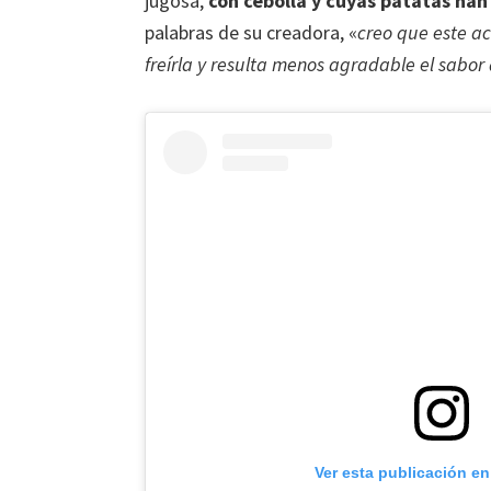
jugosa,
con cebolla y cuyas patatas han 
palabras de su creadora, «
creo que este ac
freírla y resulta menos agradable el sabor 
Ver esta publicación e