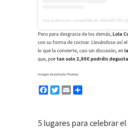
Una publicación compartida de SAGARTOKI (@
Pero para desgracia de los demás,
Lola C
con su forma de cocinar. Llevándose así e
lo que la convierte, casi sin discusión, en
l
que, po
r tan solo 2,80€ podréis degustar
Imagen de portada: Pixabay
Fa
T
E
C
ce
wi
m
o
b
tt
ai
m
o
er
l
p
5 lugares para celebrar e
o
ar