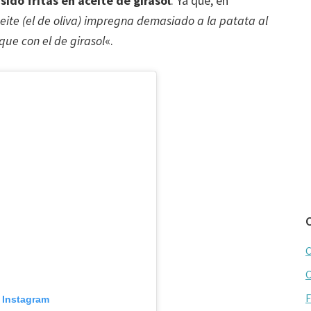
sido fritas en aceite de girasol
. Ya que, en
eite (el de oliva) impregna demasiado a la patata al
que con el de girasol
«.
C
C
F
n Instagram