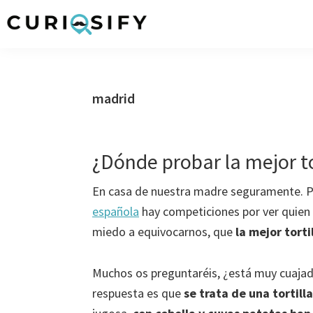
Ir
Ir
Ir
Ir
a
al
a
al
Curiosify
Noticias
navegación
contenido
la
pie
singulares
principal
principal
barra
de
a
lateral
página
madrid
raudales
primaria
¿Dónde probar la mejor t
En casa de nuestra madre seguramente. Pe
española
hay competiciones por ver quien h
miedo a equivocarnos, que
la mejor tort
Muchos os preguntaréis,
¿está muy cuajad
respuesta es que
se trata de una tortill