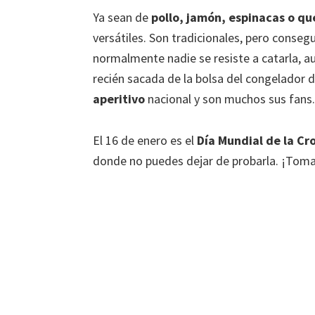
k
tir
Ya sean de
pollo, jamón, espinacas o q
versátiles. Son tradicionales, pero consegu
normalmente nadie se resiste a catarla, a
recién sacada de la bolsa del congelador d
aperitivo
nacional y son muchos sus fans. 
El 16 de enero es el
Día Mundial de la C
donde no puedes dejar de probarla. ¡Toma