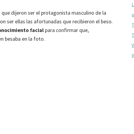
L
que dijeron ser el protagonista masculino de la
o
 ser ellas las afortunadas que recibieron el beso.
T
conocimiento facial
para confirmar que,
T
 besaba en la foto.
V
V