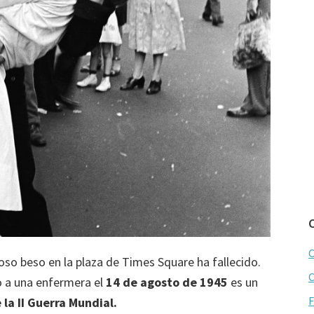
C
oso beso en la plaza de Times Square ha fallecido.
C
o a una enfermera el
14 de agosto de 1945
es un
F
 la II Guerra Mundial.