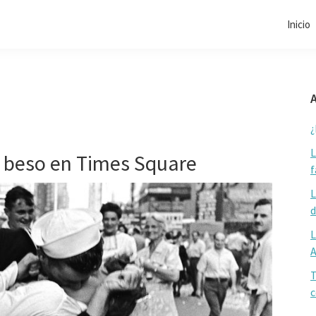
Inicio
A
¿
L
l beso en Times Square
f
L
d
L
T
c