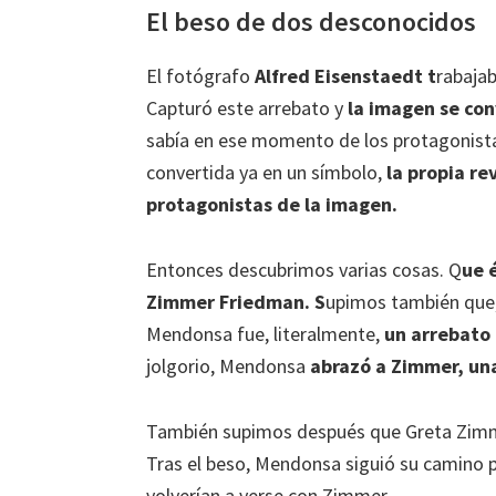
El beso de dos desconocidos
El fotógrafo
Alfred Eisenstaedt t
rabaja
Capturó este arrebato y
la imagen se con
sabía en ese momento de los protagonist
convertida ya en un símbolo,
la propia re
protagonistas de la imagen.
Entonces descubrimos varias cosas. Q
ue 
Zimmer Friedman. S
upimos también que, 
Mendonsa fue, literalmente,
un arrebato 
jolgorio, Mendonsa
abrazó a Zimmer, una
También supimos después que Greta Zi
Tras el beso, Mendonsa siguió su camino pu
volverían a verse con Zimmer.