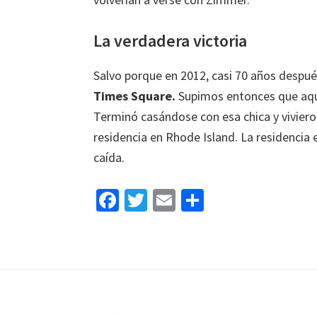
La verdadera victoria
Salvo porque en 2012, casi 70 años despu
Times Square.
Supimos entonces que aque
Terminó casándose con esa chica y vivieron
residencia en Rhode Island. La residencia
caída.
Fa
T
E
C
ce
wi
m
o
b
tt
ai
m
o
er
l
p
o
ar
k
tir