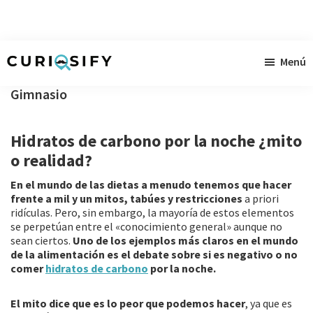
Ir
Ir
Ir
Menú
al
a
al
Curiosify
Noticias
contenido
la
pie
Gimnasio
singulares
principal
barra
de
a
lateral
página
Hidratos de carbono por la noche ¿mito
raudales
primaria
o realidad?
En el mundo de las dietas a menudo tenemos que hacer
frente a mil y un mitos, tabúes y restricciones
a priori
ridículas. Pero, sin embargo, la mayoría de estos elementos
se perpetúan entre el «conocimiento general» aunque no
sean ciertos.
Uno de los ejemplos más claros en el mundo
de la alimentación es el debate sobre si es negativo o no
comer
hidratos de carbono
por la noche.
El mito dice que es lo peor que podemos hacer
, ya que es