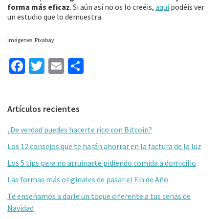
forma más eficaz
. Si aún así no os lo creéis,
aquí
podéis ver
un estudio que lo demuestra.
Imágenes: Pixabay
Fa
T
E
C
ce
wi
m
o
b
tt
ai
m
Barra
Artículos recientes
o
er
l
p
lateral
o
ar
¿De verdad puedes hacerte rico con Bitcoin?
primaria
k
tir
Los 12 consejos que te harán ahorrar en la factura de la luz
Los 5 tips para no arruinarte pidiendo comida a domicilio
Las formas más originales de pasar el Fin de Año
Te enseñamos a darle un toque diferente a tus cenas de
Navidad