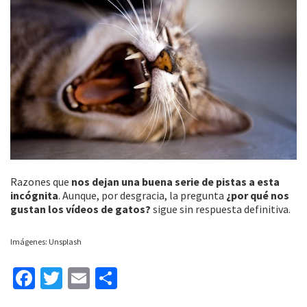
Razones que
nos dejan una buena serie de pistas a esta
incógnita
. Aunque, por desgracia, la pregunta
¿por qué nos
gustan los vídeos de gatos?
sigue sin respuesta definitiva.
Imágenes: Unsplash
Fa
T
E
C
ce
wi
m
o