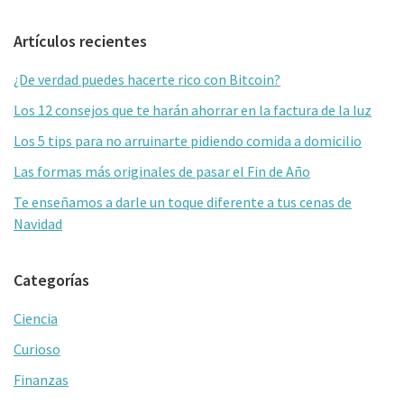
b
tt
ai
m
Barra
Artículos recientes
o
er
l
p
lateral
o
ar
¿De verdad puedes hacerte rico con Bitcoin?
primaria
k
tir
Los 12 consejos que te harán ahorrar en la factura de la luz
Los 5 tips para no arruinarte pidiendo comida a domicilio
Las formas más originales de pasar el Fin de Año
Te enseñamos a darle un toque diferente a tus cenas de
Navidad
Categorías
Ciencia
Curioso
Finanzas