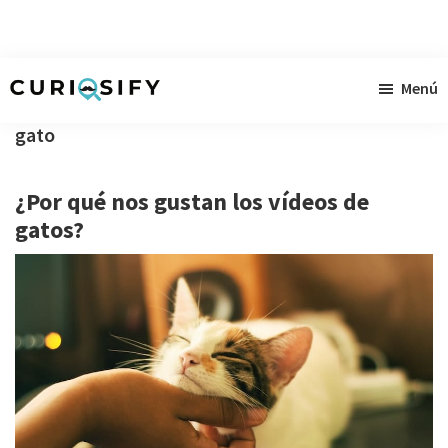
Ir
Ir
Ir
Menú
al
a
al
Curiosify
Noticias
contenido
la
pie
gato
singulares
principal
barra
de
a
lateral
página
¿Por qué nos gustan los vídeos de
raudales
primaria
gatos?