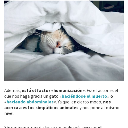
Además,
está el factor «humanización»
. Este factor es el
que nos haga gracia un gato
«
haciéndose el muerto
» o
«
haciendo abdominales
«
. Ya que, en cierto modo,
nos
acerca a estos simpáticos animales
y nos pone al mismo
nivel.
Sin embargo, una de las razones de más peso es
el