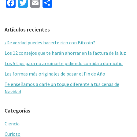
Fa
T
E
C
ce
wi
m
o
b
tt
ai
m
Barra
Artículos recientes
o
er
l
p
lateral
o
ar
¿De verdad puedes hacerte rico con Bitcoin?
primaria
k
tir
Los 12 consejos que te harán ahorrar en la factura de la luz
Los 5 tips para no arruinarte pidiendo comida a domicilio
Las formas más originales de pasar el Fin de Año
Te enseñamos a darle un toque diferente a tus cenas de
Navidad
Categorías
Ciencia
Curioso