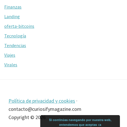
Finanzas
Landing
oferta-bitcoins
Tecnología
Tendencias
Viajes
Virales
Footer
Política de privacidad y cookies
·
contacto@curiosifymagazine.com
Copyright © 2026
Si continúas navegando por nuestra web,
entendemos que aceptas <a