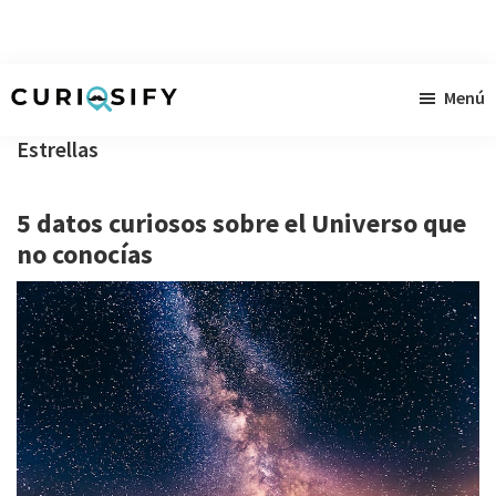
Ir
Ir
Ir
Menú
al
a
al
Curiosify
Noticias
contenido
la
pie
Estrellas
singulares
principal
barra
de
a
lateral
página
5 datos curiosos sobre el Universo que
raudales
primaria
no conocías