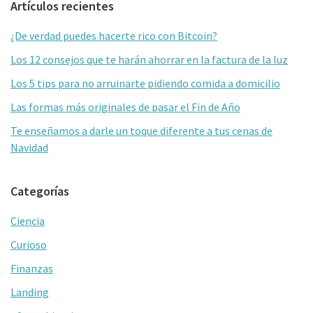
Barra
Artículos recientes
o
er
l
p
lateral
o
ar
¿De verdad puedes hacerte rico con Bitcoin?
primaria
k
tir
Los 12 consejos que te harán ahorrar en la factura de la luz
Los 5 tips para no arruinarte pidiendo comida a domicilio
Las formas más originales de pasar el Fin de Año
Te enseñamos a darle un toque diferente a tus cenas de
Navidad
Categorías
Ciencia
Curioso
Finanzas
Landing