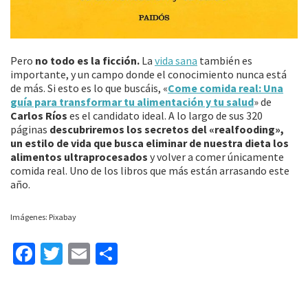
Pero
no todo es la ficción.
La
vida sana
también es
importante, y un campo donde el conocimiento nunca está
de más. Si esto es lo que buscáis, «
Come comida real: Una
guía para transformar tu alimentación y tu salud
» de
Carlos Ríos
es el candidato ideal. A lo largo de sus 320
páginas
descubriremos los secretos del «realfooding»,
un estilo de vida que busca eliminar de nuestra dieta los
alimentos ultraprocesados
y volver a comer únicamente
comida real. Uno de los libros que más están arrasando este
año.
Imágenes: Pixabay
Fa
T
E
C
ce
wi
m
o
b
tt
ai
m