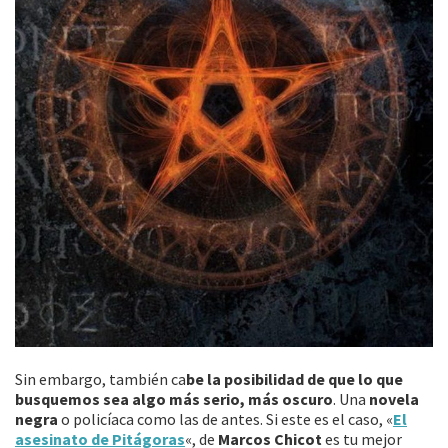
Sin embargo, también ca
be la posibilidad de que lo que
busquemos sea algo más serio, más oscuro
. Una
novela
negra
o policíaca como las de antes. Si este es el caso, «
El
asesinato de Pitágoras
«, de
Marcos Chicot
es tu mejor