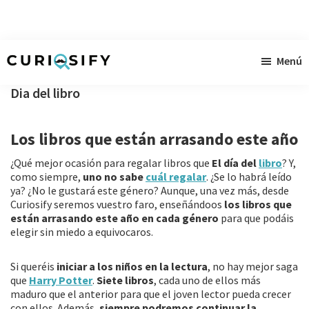
Ir
Ir
Ir
Menú
al
a
al
Curiosify
Noticias
contenido
la
pie
Dia del libro
singulares
principal
barra
de
a
lateral
página
Los libros que están arrasando este año
raudales
primaria
¿Qué mejor ocasión para regalar libros que
El día del
libro
? Y,
como siempre,
uno no sabe
cuál regalar
. ¿Se lo habrá leído
ya? ¿No le gustará este género? Aunque, una vez más, desde
Curiosify seremos vuestro faro, enseñándoos
los libros que
están arrasando este año en cada género
para que podáis
elegir sin miedo a equivocaros.
Si queréis
iniciar a los niños en la lectura
, no hay mejor saga
que
Harry Potter
.
Siete libros
, cada uno de ellos más
maduro que el anterior para que el joven lector pueda crecer
con ellos. Además,
siempre podremos continuar la