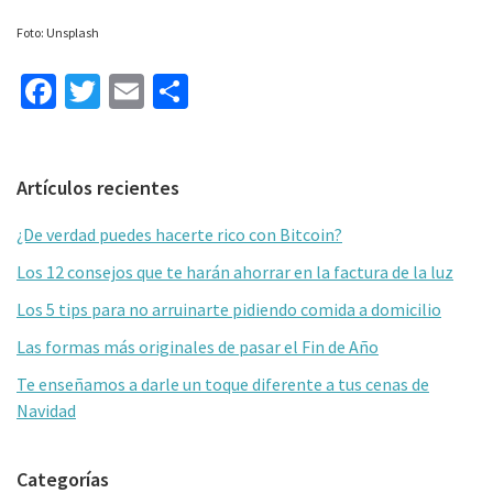
Foto: Unsplash
Fa
T
E
C
ce
wi
m
o
b
tt
ai
m
Barra
Artículos recientes
o
er
l
p
lateral
o
ar
¿De verdad puedes hacerte rico con Bitcoin?
primaria
k
tir
Los 12 consejos que te harán ahorrar en la factura de la luz
Los 5 tips para no arruinarte pidiendo comida a domicilio
Las formas más originales de pasar el Fin de Año
Te enseñamos a darle un toque diferente a tus cenas de
Navidad
Categorías