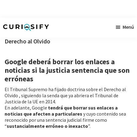
Ir
Ir
Ir
Menú
al
a
al
Curiosify
Noticias
contenido
la
pie
Derecho al Olvido
singulares
principal
barra
de
a
lateral
página
Google deberá borrar los enlaces a
raudales
primaria
noticias si la justicia sentencia que son
erróneas
El Tribunal Supremo ha fijado doctrina sobre el Derecho al
Olvido , siguiendo la senda que ya abriera el Tribunal de
Justicia de la UE en 2014.
En adelante, Google
tendrá que borrar sus enlaces a
noticias que afecten a particulares
y cuyo contenido sea
reconocido por una sentencia judicial firme como
“
sustancialmente erróneo o inexacto
”.