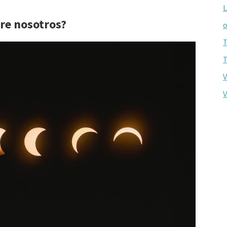
L
bre nosotros?
o
T
T
V
V