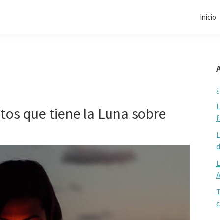
Inicio
A
¿
L
ctos que tiene la Luna sobre
f
L
d
L
T
c