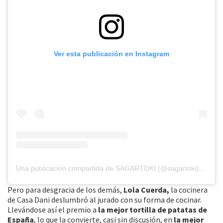
Ver esta publicación en Instagram
Una publicación compartida de SAGARTOKI (@sagartoki)
el
9 Ab
Pero para desgracia de los demás,
Lola Cuerda,
la cocinera
de Casa Dani deslumbró al jurado con su forma de cocinar.
Llevándose así el premio a
la mejor tortilla de patatas de
España
, lo que la convierte, casi sin discusión, en
la mejor