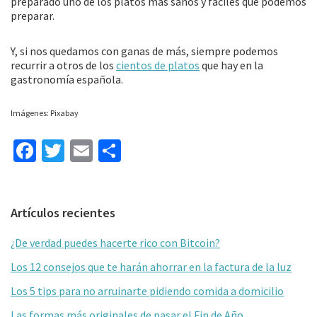
preparado uno de los platos más sanos y fáciles que podemos
preparar.
Y, si nos quedamos con ganas de más, siempre podemos
recurrir a otros de los
cientos de platos
que hay en la
gastronomía española.
Imágenes: Pixabay
Fa
T
E
C
ce
wi
m
o
b
tt
ai
m
Barra
Artículos recientes
o
er
l
p
lateral
o
ar
¿De verdad puedes hacerte rico con Bitcoin?
primaria
k
tir
Los 12 consejos que te harán ahorrar en la factura de la luz
Los 5 tips para no arruinarte pidiendo comida a domicilio
Las formas más originales de pasar el Fin de Año