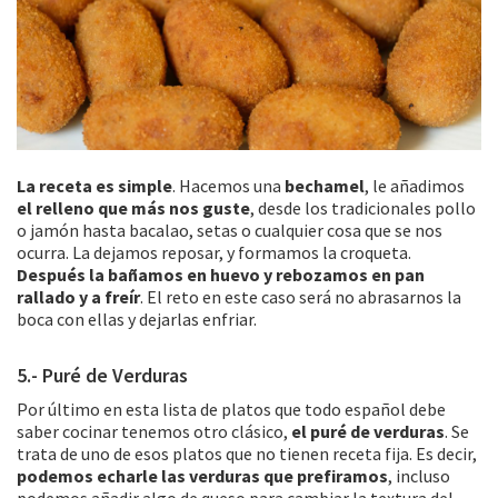
La receta es simple
. Hacemos una
bechamel
, le añadimos
el relleno que más nos guste
, desde los tradicionales pollo
o jamón hasta bacalao, setas o cualquier cosa que se nos
ocurra. La dejamos reposar, y formamos la croqueta.
Después la bañamos en huevo y rebozamos en pan
rallado y a freír
. El reto en este caso será no abrasarnos la
boca con ellas y dejarlas enfriar.
5.- Puré de Verduras
Por último en esta lista de platos que todo español debe
saber cocinar tenemos otro clásico,
el puré de verduras
. Se
trata de uno de esos platos que no tienen receta fija. Es decir,
podemos echarle las verduras que prefiramos
, incluso
podemos añadir algo de queso para cambiar la textura del