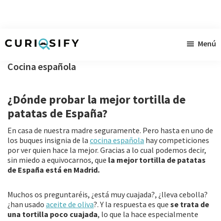
Ir
Ir
Ir
Menú
al
a
al
Curiosify
Noticias
contenido
la
pie
Cocina española
singulares
principal
barra
de
a
lateral
página
¿Dónde probar la mejor tortilla de
raudales
primaria
patatas de España?
En casa de nuestra madre seguramente. Pero hasta en uno de
los buques insignia de la
cocina española
hay competiciones
por ver quien hace la mejor. Gracias a lo cual podemos decir,
sin miedo a equivocarnos, que
la mejor tortilla de patatas
de España está en Madrid.
Muchos os preguntaréis,
¿está muy cuajada?, ¿lleva cebolla?
¿han usado
aceite de oliva
?. Y la respuesta es que
se trata de
una tortilla poco cuajada
, lo que la hace especialmente