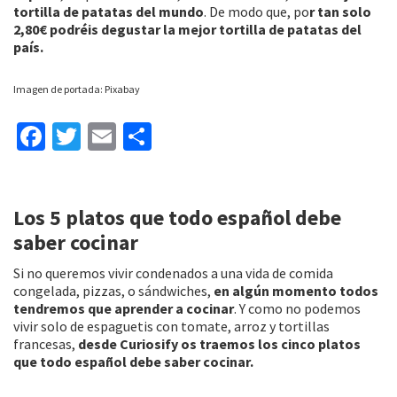
tortilla de patatas del mundo
. De modo que, po
r tan solo
2,80€ podréis degustar la mejor tortilla de patatas del
país.
Imagen de portada: Pixabay
Fa
T
E
C
ce
wi
m
o
b
tt
ai
m
Los 5 platos que todo español debe
o
er
l
p
saber cocinar
o
ar
k
tir
Si no queremos vivir condenados a una vida de comida
congelada, pizzas, o sándwiches,
en algún momento todos
tendremos que aprender a cocinar
. Y como no podemos
vivir solo de espaguetis con tomate, arroz y tortillas
francesas,
desde Curiosify os traemos los cinco platos
que todo español debe saber cocinar.