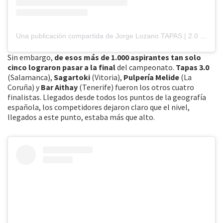
Una publicación compartida de Jorge Lozano TAPAS | 2.0 | 3.0 (@tapasdosytrespuntocero)
Sin embargo,
de esos más de 1.000 aspirantes tan solo
cinco lograron pasar a la final
del campeonato.
Tapas 3.0
(Salamanca),
Sagartoki
(Vitoria),
Pulpería Melide
(La
Coruña) y
Bar Aithay
(Tenerife) fueron los otros cuatro
finalistas. Llegados desde todos los puntos de la geografía
española, los competidores dejaron claro que el nivel,
llegados a este punto, estaba más que alto.