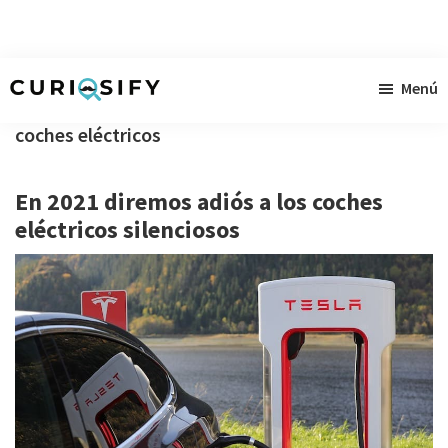
Ir
Ir
Ir
Menú
al
a
al
Curiosify
Noticias
contenido
la
pie
coches eléctricos
singulares
principal
barra
de
a
lateral
página
En 2021 diremos adiós a los coches
raudales
primaria
eléctricos silenciosos