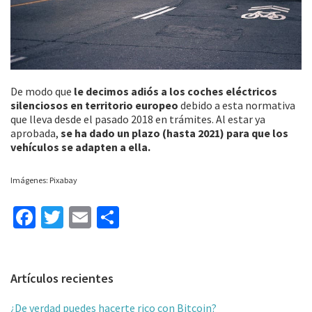
De modo que
le decimos adiós a los coches eléctricos
silenciosos en territorio europeo
debido a esta normativa
que lleva desde el pasado 2018 en trámites. Al estar ya
aprobada,
se ha dado un plazo (hasta 2021) para que los
vehículos se adapten a ella.
Imágenes: Pixabay
Fa
T
E
C
ce
wi
m
o
b
tt
ai
m
Barra
Artículos recientes
o
er
l
p
lateral
o
ar
¿De verdad puedes hacerte rico con Bitcoin?