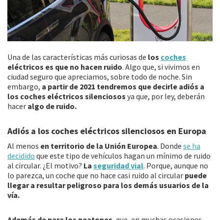
Una de las características más curiosas de
los
coches
eléctricos es que no hacen ruido
. Algo que, si vivimos en
ciudad seguro que apreciamos, sobre todo de noche. Sin
embargo,
a partir de 2021 tendremos que decirle adiós a
los coches eléctricos silenciosos
ya que, por ley, deberán
hacer
algo de ruido.
Adiós a los coches eléctricos silenciosos en Europa
Al menos
en territorio de la Unión Europea
. Donde
se ha
decidido
que este tipo de vehículos hagan un mínimo de ruido
al circular. ¿El motivo?
La
seguridad vial
. Porque, aunque no
lo parezca, un coche que no hace casi ruido al circular
puede
llegar a resultar peligroso para los demás usuarios de la
vía.
Además de para los peatones
, que, en muchas ocasiones,