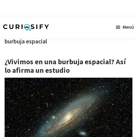
Ir
Ir
Ir
Menú
al
a
al
Curiosify
Noticias
contenido
la
pie
burbuja espacial
singulares
principal
barra
de
a
lateral
página
¿Vivimos en una burbuja espacial? Así
raudales
primaria
lo afirma un estudio