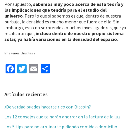
Por supuesto,
sabemos muy poco acerca de esta teoría y
las implicaciones que tendría para el estudio del
universo
. Pero lo que sí sabemos es que, dentro de nuestra
burbuja, la densidad es mucho menor que fuera de ella. Sin
embargo, esto no sorprende a muchos investigadores, que ya
recalcaron que,
incluso dentro de nuestro propio sistema
solar, ya había variaciones en la densidad del espacio
.
Imágenes: Unsplash
Fa
T
E
C
ce
wi
m
o
b
tt
ai
m
Barra
Artículos recientes
o
er
l
p
lateral
o
ar
¿De verdad puedes hacerte rico con Bitcoin?
primaria
k
tir
Los 12 consejos que te harán ahorrar en la factura de la luz
Los 5 tips para no arruinarte pidiendo comida a domicilio