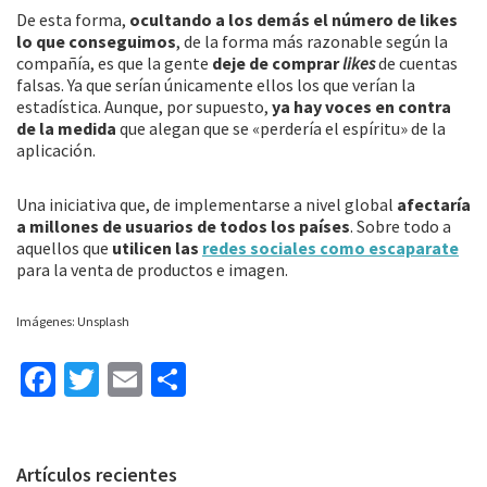
De esta forma,
ocultando a los demás el número de likes
lo que conseguimos
, de la forma más razonable según la
compañía, es que la gente
deje de comprar
likes
de cuentas
falsas. Ya que serían únicamente ellos los que verían la
estadística. Aunque, por supuesto,
ya hay voces en contra
de la medida
que alegan que se «perdería el espíritu» de la
aplicación.
Una iniciativa que, de implementarse a nivel global
afectaría
a millones de usuarios de todos los países
. Sobre todo a
aquellos que
utilicen las
redes sociales como escaparate
para la venta de productos e imagen.
Imágenes: Unsplash
Fa
T
E
C
ce
wi
m
o
b
tt
ai
m
Barra
Artículos recientes
o
er
l
p