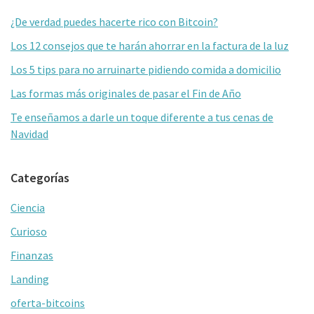
lateral
o
ar
¿De verdad puedes hacerte rico con Bitcoin?
primaria
k
tir
Los 12 consejos que te harán ahorrar en la factura de la luz
Los 5 tips para no arruinarte pidiendo comida a domicilio
Las formas más originales de pasar el Fin de Año
Te enseñamos a darle un toque diferente a tus cenas de
Navidad
Categorías
Ciencia
Curioso
Finanzas
Landing
oferta-bitcoins