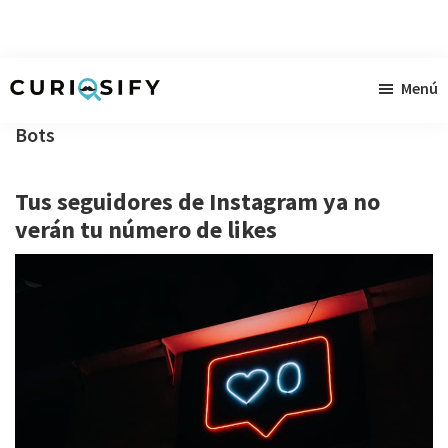
Ir
Ir
Ir
Menú
al
a
al
Curiosify
Noticias
contenido
la
pie
Bots
singulares
principal
barra
de
a
lateral
página
Tus seguidores de Instagram ya no
raudales
primaria
verán tu número de likes