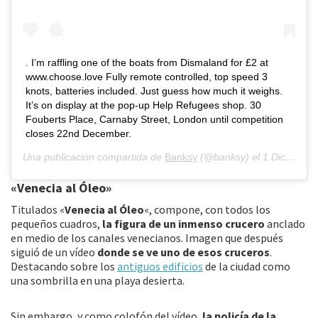
. I’m raffling one of the boats from Dismaland for £2 at
www.choose.love Fully remote controlled, top speed 3
knots, batteries included. Just guess how much it weighs.
It’s on display at the pop-up Help Refugees shop. 30
Fouberts Place, Carnaby Street, London until competition
closes 22nd December.
Una publicación compartida de
Banksy
(@banksy) el
1 Dic, 2018 a las 7:37 PST
«Venecia al Óleo»
Titulados «
Venecia al Óleo
«, compone, con todos los
pequeños cuadros,
la figura de un inmenso crucero
anclado
en medio de los canales venecianos. Imagen que después
siguió de un vídeo
donde se ve uno de esos cruceros
.
Destacando sobre los
antiguos edificios
de la ciudad como
una sombrilla en una playa desierta.
Sin embargo, y como colofón del vídeo,
la policía de la