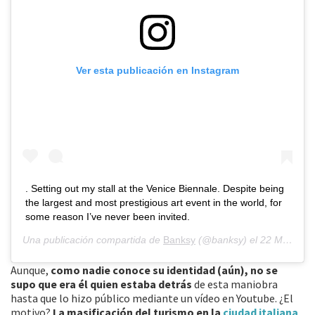
Ver esta publicación en Instagram
. Setting out my stall at the Venice Biennale. Despite being
the largest and most prestigious art event in the world, for
some reason I’ve never been invited.
Una publicación compartida de
Banksy
(@banksy) el
22 May, 2019 a las 8:01 PDT
Aunque,
como nadie conoce su identidad (aún), no se
supo que era él quien estaba detrás
de esta maniobra
hasta que lo hizo público mediante un vídeo en Youtube. ¿El
motivo?
La masificación del turismo en la
ciudad italiana
.