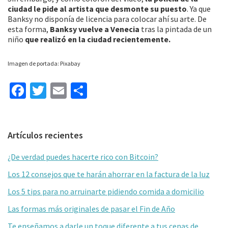
ciudad le pide al artista que desmonte su puesto
. Ya que
Banksy no disponía de licencia para colocar ahí su arte. De
esta forma,
Banksy vuelve a Venecia
tras la pintada de un
niño
que realizó en la ciudad recientemente.
Imagen de portada: Pixabay
Fa
T
E
C
ce
wi
m
o
b
tt
ai
m
Barra
Artículos recientes
o
er
l
p
lateral
o
ar
¿De verdad puedes hacerte rico con Bitcoin?
primaria
k
tir
Los 12 consejos que te harán ahorrar en la factura de la luz
Los 5 tips para no arruinarte pidiendo comida a domicilio
Las formas más originales de pasar el Fin de Año
Te enseñamos a darle un toque diferente a tus cenas de