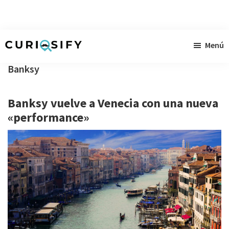
Ir
Ir
Ir
Menú
al
a
al
Curiosify
Noticias
contenido
la
pie
Banksy
singulares
principal
barra
de
a
lateral
página
Banksy vuelve a Venecia con una nueva
raudales
primaria
«performance»