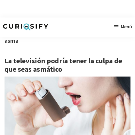
Ir
Ir
Ir
Menú
al
a
al
Curiosify
Noticias
contenido
la
pie
asma
singulares
principal
barra
de
a
lateral
página
La televisión podría tener la culpa de
raudales
primaria
que seas asmático