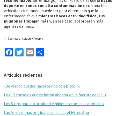
recomendable
. Sin embargo, hay un «pero». Y es que
si haces
deporte en zonas con alta contaminación
o con muchos
vehículos circulando, puede ser peor el remedio que la
enfermedad. Ya que
mientras haces actividad física, tus
pulmones trabajan más
y, en ese caso, absorberán más
agentes dañinos.
Imágenes: Unsplash y Freepik
Fa
T
E
C
ce
wi
m
o
b
tt
ai
m
Barra
Artículos recientes
o
er
l
p
lateral
o
ar
¿De verdad puedes hacerte rico con Bitcoin?
primaria
k
tir
Los 12 consejos que te harán ahorrar en la factura de la luz
Los 5 tips para no arruinarte pidiendo comida a domicilio
Las formas más originales de pasar el Fin de Año