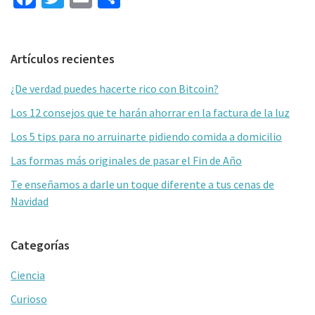
ce
wi
m
o
b
tt
ai
m
Barra
Artículos recientes
o
er
l
p
lateral
o
ar
¿De verdad puedes hacerte rico con Bitcoin?
primaria
k
tir
Los 12 consejos que te harán ahorrar en la factura de la luz
Los 5 tips para no arruinarte pidiendo comida a domicilio
Las formas más originales de pasar el Fin de Año
Te enseñamos a darle un toque diferente a tus cenas de
Navidad
Categorías
Ciencia
Curioso