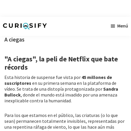
Ir
Ir
Ir
Menú
al
a
al
Curiosify
Noticias
contenido
la
pie
A ciegas
singulares
principal
barra
de
a
lateral
página
"A ciegas", la peli de Netflix que bate
raudales
primaria
récords
Esta historia de suspense fue vista por
45 millones de
suscriptores
en su primera semana en la plataforma de
vídeo. Se trata de una distopía protagonizada por
Sandra
Bullock
, donde el mundo está invadido por una amenaza
inexplicable contra la humanidad.
Para los que estamos en el público, las criaturas (o lo que
sean) permanecen totalmente invisibles, representadas por
una repentina ráfaga de viento, lo que las hace aún más