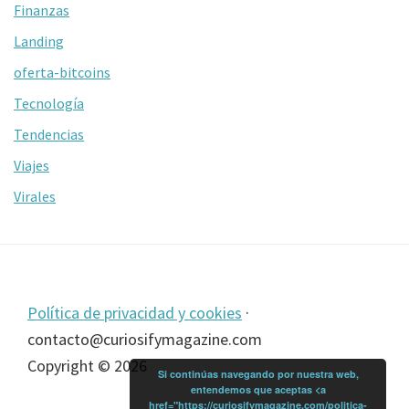
Finanzas
Landing
oferta-bitcoins
Tecnología
Tendencias
Viajes
Virales
Footer
Política de privacidad y cookies
·
contacto@curiosifymagazine.com
Copyright © 2026
Si continúas navegando por nuestra web,
entendemos que aceptas <a
href="https://curiosifymagazine.com/politica-